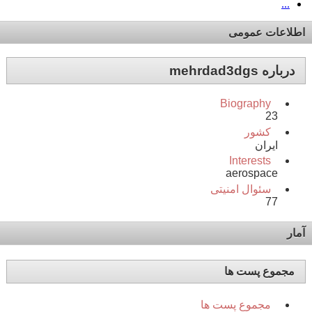
...
اطلاعات عمومی
درباره mehrdad3dgs
Biography
23
کشور
ایران
Interests
aerospace
سئوال امنیتی
77
آمار
مجموع پست ها
مجموع پست ها