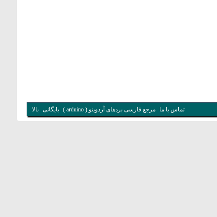
تماس با ما
مرجع فارسی بردهای آردوینو ( arduino )
بایگانی
بالا