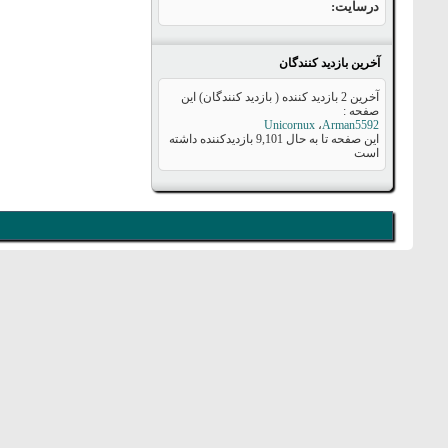
درسایت
آخرین بازدید کنندگان
آخرین 2 بازدید کننده ( بازدید کنندگان) این
صفحه :
Unicornux
،
Arman5592
این صفحه تا به حال
9,101
بازدیدکننده داشته
است