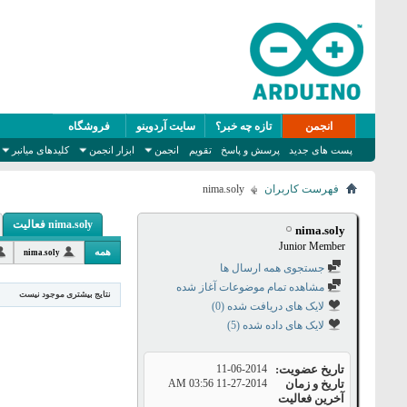
انجمن
تازه چه خبر؟
سایت آردوینو
فروشگاه
پست های جدید
پرسش و پاسخ
تقویم
انجمن
ابزار انجمن
کلیدهای میانبر
فهرست کاربران
nima.soly
nima.soly فعالیت
nima.soly
Junior Member
همه
nima.soly
جستجوی همه ارسال ها
مشاهده تمام موضوعات آغاز شده
نتایج بیشتری موجود نیست
لایک های دریافت شده (0)
لایک های داده شده (5)
تاریخ عضویت
11-06-2014
تاریخ و زمان
11-27-2014
03:56 AM
آخرین فعالیت