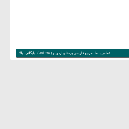
تماس با ما
مرجع فارسی بردهای آردوینو ( arduino )
بایگانی
بالا