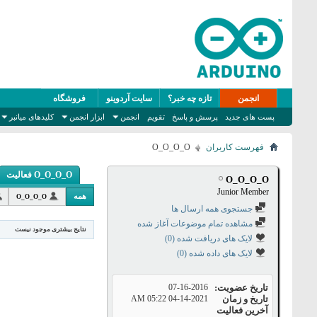
انجمن
تازه چه خبر؟
سایت آردوینو
فروشگاه
پست های جدید
پرسش و پاسخ
تقویم
انجمن
ابزار انجمن
کلیدهای میانبر
فهرست کاربران
O_O_O_O
O_O_O_O فعالیت
O_O_O_O
Junior Member
همه
O_O_O_O
جستجوی همه ارسال ها
مشاهده تمام موضوعات آغاز شده
نتایج بیشتری موجود نیست
لایک های دریافت شده (0)
لایک های داده شده (0)
تاریخ عضویت
07-16-2016
تاریخ و زمان
04-14-2021
05:22 AM
آخرین فعالیت