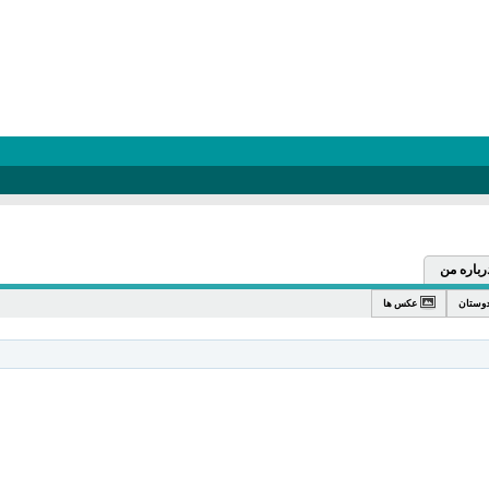
رباره من
وستان
عکس ها