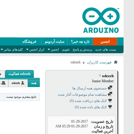
انجمن
تازه چه خبر؟
سایت آردوینو
فروشگاه
پست های جدید
پرسش و پاسخ
تقویم
انجمن
ابزار انجمن
کلیدهای میانبر
فهرست کاربران
odezeh
odezeh فعالیت
د
odezeh
Junior Member
همه
odezeh
د
جستجوی همه ارسال ها
مشاهده تمام موضوعات آغاز شده
نتایج بیشتری موجود نیست
لایک های دریافت شده (0)
لایک های داده شده (0)
تاریخ عضویت
01-29-2017
تاریخ و زمان
01-29-2017
05:29 AM
آخرین فعالیت