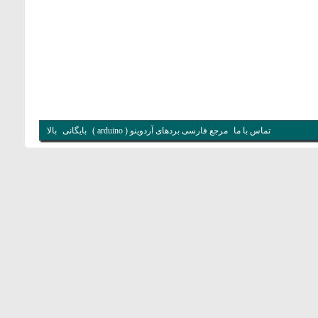
تماس با ما
مرجع فارسی بردهای آردوینو ( arduino )
بایگانی
بالا