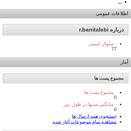
...
اطلاعات عمومی
درباره r.banitalebi
سئوال امنیتی
77
آمار
مجموع پست ها
مجموع پست ها
0
میانگین پستها در طول روز
0
جستجوی همه ارسال ها
مشاهده تمام موضوعات آغاز شده