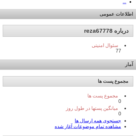
...
اطلاعات عمومی
درباره reza67778
سئوال امنیتی
77
آمار
مجموع پست ها
مجموع پست ها
0
میانگین پستها در طول روز
0
جستجوی همه ارسال ها
مشاهده تمام موضوعات آغاز شده