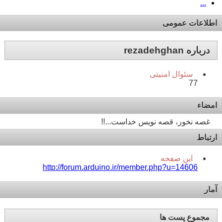
...
اطلاعات عمومی
درباره rezadehghan
سئوال امنیتی
77
امضاء
غصه نخور، قصه نویس خداست...!!
ارتباط
این صفحه
http://forum.arduino.ir/member.php?u=14606
آمار
مجموع پست ها