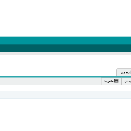
اره من
ستان
عکس ها