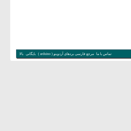
تماس با ما
مرجع فارسی بردهای آردوینو ( arduino )
بایگانی
بالا