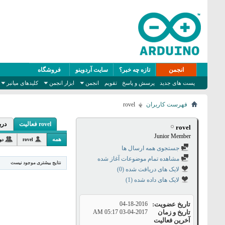
انجمن
تازه چه خبر؟
سایت آردوینو
فروشگاه
پست های جدید
پرسش و پاسخ
تقویم
انجمن
ابزار انجمن
کلیدهای میانبر
فهرست کاربران
rovel
rovel فعالیت
درب
rovel
Junior Member
همه
rovel
دو
جستجوی همه ارسال ها
مشاهده تمام موضوعات آغاز شده
نتایج بیشتری موجود نیست
لایک های دریافت شده (0)
لایک های داده شده (1)
تاریخ عضویت
04-18-2016
تاریخ و زمان
03-04-2017
05:17 AM
آخرین فعالیت