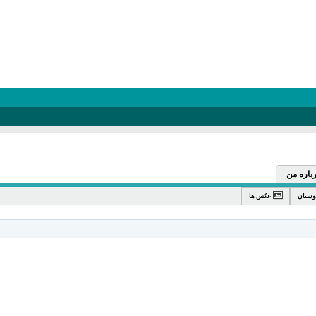
باره من
وستان
عکس ها