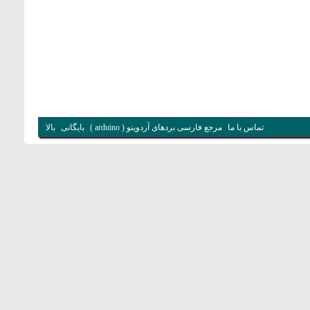
تماس با ما
مرجع فارسی بردهای آردوینو ( arduino )
بایگانی
بالا