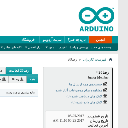
انجمن
تازه چه خبر؟
سایت آردوینو
فروشگاه
پست های جدید
پرسش و پاسخ
تقویم
انجمن
ابزار انجمن
کلیدهای میانبر
فهرست کاربران
رضا20
رضا20 فعالیت
در
رضا20
Junior Member
همه
رضا20
د
جستجوی همه ارسال ها
مشاهده تمام موضوعات آغاز شده
نتایج بیشتری موجود نیست
لایک های دریافت شده (0)
لایک های داده شده (0)
تاریخ عضویت
05-25-2017
تاریخ و زمان
05-25-2017
11:10 AM
آخرین فعالیت