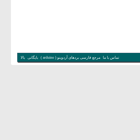
تماس با ما
مرجع فارسی بردهای آردوینو ( arduino )
بایگانی
بالا