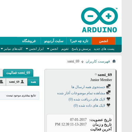
انجمن
تازه چه خبر؟
سایت آردوینو
فروشگاه
پست های جدید
پرسش و پاسخ
تقویم
انجمن
ابزار انجمن
کلیدهای میانبر
فهرست کاربران
sami_69
sami_69 فعالیت
sami_69
Junior Member
همه
sami_69
جستجوی همه ارسال ها
مشاهده تمام موضوعات آغاز شده
نتایج بیشتری موجود نیست
لایک های دریافت شده (0)
لایک های داده شده (0)
تاریخ عضویت
07-01-2017
تاریخ و زمان
11-13-2017
12:39 PM
آخرین فعالیت