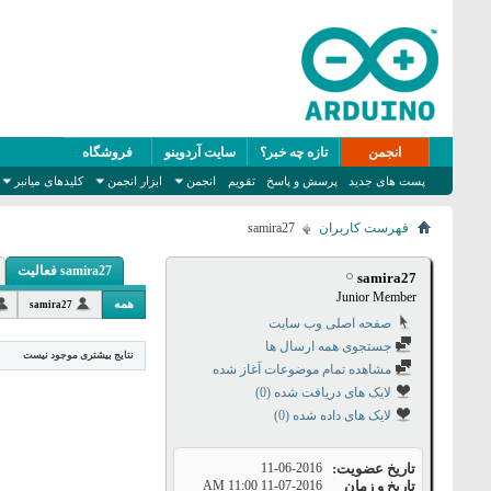
انجمن
تازه چه خبر؟
سایت آردوینو
فروشگاه
پست های جدید
پرسش و پاسخ
تقویم
انجمن
ابزار انجمن
کلیدهای میانبر
فهرست کاربران
samira27
samira27 فعالیت
samira27
Junior Member
همه
samira27
صفحه اصلی وب سایت
جستجوی همه ارسال ها
نتایج بیشتری موجود نیست
مشاهده تمام موضوعات آغاز شده
لایک های دریافت شده (0)
لایک های داده شده (0)
تاریخ عضویت
11-06-2016
تاریخ و زمان
11-07-2016
11:00 AM