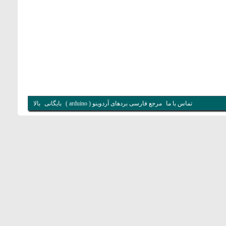
تماس با ما
مرجع فارسی بردهای آردوینو ( arduino )
بایگانی
بالا