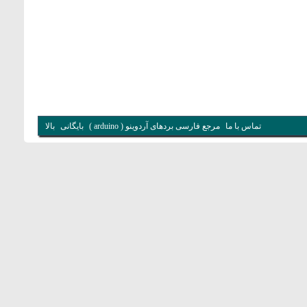
تماس با ما
مرجع فارسی بردهای آردوینو ( arduino )
بایگانی
بالا