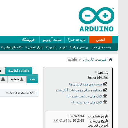
انجمن
تازه چه خبر؟
سایت آردوینو
فروشگاه
پست های جدید
پرسش و پاسخ
تقویم
انجمن
ابزار انجمن
کلیدهای میانبر
فهرست کاربران
satinfo
satinfo فعالیت
د
satinfo
Junior Member
همه
satinfo
جستجوی همه ارسال ها
مشاهده تمام موضوعات آغاز شده
نتایج بیشتری موجود نیست
لایک های دریافت شده (0)
لایک های داده شده (1)
تاریخ عضویت
10-09-2014
تاریخ و زمان
12-10-2018
01:34 PM
آخرین فعالیت