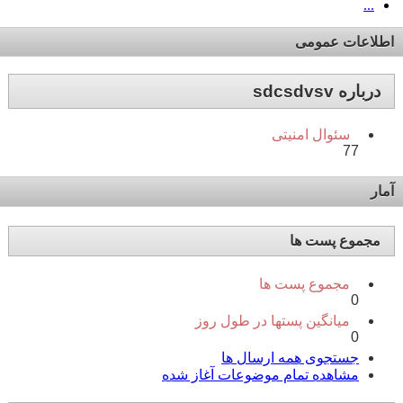
...
اطلاعات عمومی
درباره sdcsdvsv
سئوال امنیتی
77
آمار
مجموع پست ها
مجموع پست ها
0
میانگین پستها در طول روز
0
جستجوی همه ارسال ها
مشاهده تمام موضوعات آغاز شده