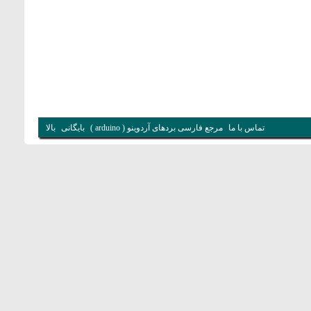
تماس با ما
مرجع فارسی بردهای آردوینو ( arduino )
بایگانی
بالا