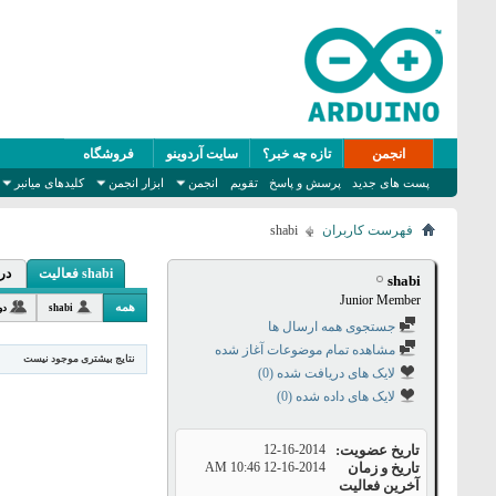
انجمن
تازه چه خبر؟
سایت آردوینو
فروشگاه
پست های جدید
پرسش و پاسخ
تقویم
انجمن
ابزار انجمن
کلیدهای میانبر
فهرست کاربران
shabi
shabi فعالیت
در
shabi
Junior Member
همه
shabi
دو
جستجوی همه ارسال ها
مشاهده تمام موضوعات آغاز شده
نتایج بیشتری موجود نیست
لایک های دریافت شده (0)
لایک های داده شده (0)
تاریخ عضویت
12-16-2014
تاریخ و زمان
12-16-2014
10:46 AM
آخرین فعالیت