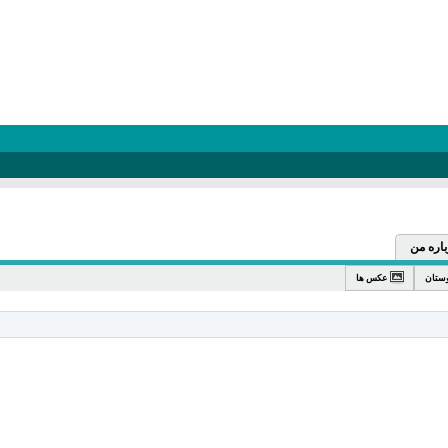
باره من
ستان
عکس ها