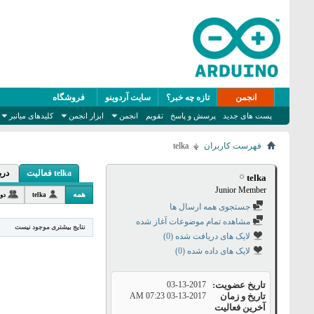
انجمن
تازه چه خبر؟
سایت آردوینو
فروشگاه
پست های جدید
پرسش و پاسخ
تقویم
انجمن
ابزار انجمن
کلیدهای میانبر
فهرست کاربران
telka
telka فعالیت
درب
telka
Junior Member
همه
telka
دو
جستجوی همه ارسال ها
مشاهده تمام موضوعات آغاز شده
نتایج بیشتری موجود نیست
لایک های دریافت شده (0)
لایک های داده شده (0)
تاریخ عضویت
03-13-2017
تاریخ و زمان
03-13-2017
07:23 AM
آخرین فعالیت