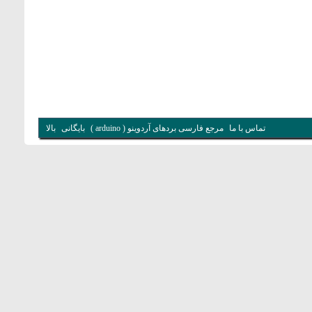
تماس با ما
مرجع فارسی بردهای آردوینو ( arduino )
بایگانی
بالا