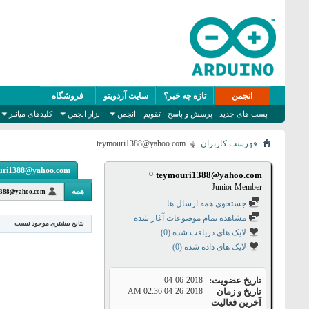
انجمن
تازه چه خبر؟
سایت آردوینو
فروشگاه
پست های جدید
پرسش و پاسخ
تقویم
انجمن
ابزار انجمن
کلیدهای میانبر
فهرست کاربران
teymouri1388@yahoo.com
teymouri1388@yahoo.com
teymouri1388@yahoo.com
Junior Member
همه
1388@yahoo.com
جستجوی همه ارسال ها
مشاهده تمام موضوعات آغاز شده
نتایج بیشتری موجود نیست
لایک های دریافت شده (0)
لایک های داده شده (0)
تاریخ عضویت
04-06-2018
تاریخ و زمان
04-26-2018
02:36 AM
آخرین فعالیت