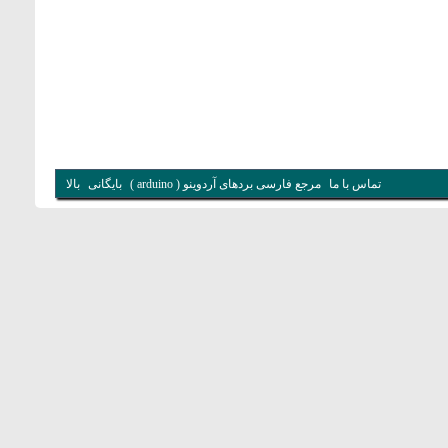
تماس با ما
مرجع فارسی بردهای آردوینو ( arduino )
بایگانی
بالا