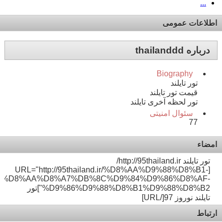
...
اطلاعات عمومی
درباره thailanddd
Biography
تور تایلند
قیمت تور تایلند
تور لحظه آخری تایلند
سئوال امنیتی
77
امضاء
تور تایلند http://95thailand.ir/
[URL="http://95thailand.ir/%D8%AA%D9%88%D8%B1-
%D8%AA%D8%A7%DB%8C%D9%84%D9%86%D8%AF-
%D9%86%D9%88%D8%B1%D9%88%D8%B2"]تور
تایلند نوروز 97[/URL]
ارتباط