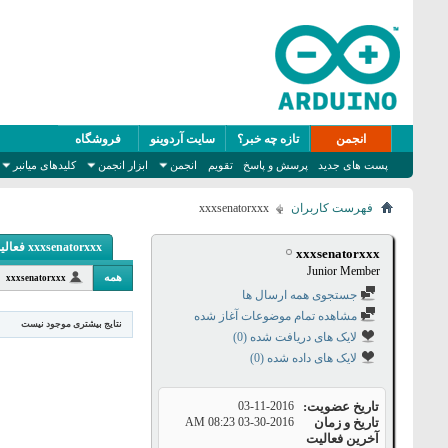
انجمن
تازه چه خبر؟
سایت آردوینو
فروشگاه
پست های جدید
پرسش و پاسخ
تقویم
انجمن
ابزار انجمن
کلیدهای میانبر
فهرست کاربران
xxxsenatorxxx
xxxsenatorxxx فعالیت
xxxsenatorxxx
Junior Member
همه
xxxsenatorxxx
جستجوی همه ارسال ها
مشاهده تمام موضوعات آغاز شده
نتایج بیشتری موجود نیست
لایک های دریافت شده (0)
لایک های داده شده (0)
تاریخ عضویت
03-11-2016
تاریخ و زمان
03-30-2016
08:23 AM
آخرین فعالیت