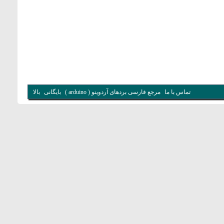
تماس با ما
مرجع فارسی بردهای آردوینو ( arduino )
بایگانی
بالا