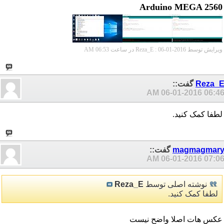
Arduino MEGA 2560
ویرایش توسط Reza_E : 06-01-2016 در ساعت
06:53 AM
Reza_
گفت::
06-01-2016
06:46 A
لطفا کمک کنید.
magmagmar
گفت::
06-01-2016
07:06 A
نوشته اصلی توسط
Reza_E
لطفا کمک کنید.
عکس هات اصلا واضح نیست