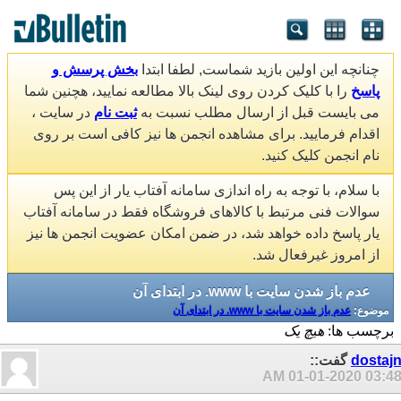
چنانچه این اولین بازید شماست, لطفا ابتدا
بخش پرسش و
پاسخ
را با کلیک کردن روی لینک بالا مطالعه نمایید، هچنین شما
می بایست قبل از ارسال مطلب نسبت به
ثبت نام
در سایت ،
اقدام فرمایید. برای مشاهده انجمن ها نیز کافی است بر روی
نام انجمن کلیک کنید.
با سلام، با توجه به راه اندازی سامانه آفتاب یار از این پس
سوالات فنی مرتبط با کالاهای فروشگاه فقط در سامانه آفتاب
یار پاسخ داده خواهد شد، در ضمن امکان عضویت انجمن ها نیز
از امروز غیرفعال شد.
عدم باز شدن سایت با www. در ابتدای آن
موضوع:
عدم باز شدن سایت با www. در ابتدای آن
برچسب ها:
هیچ یک
dostaj
گفت::
01-01-2020
03:48 A