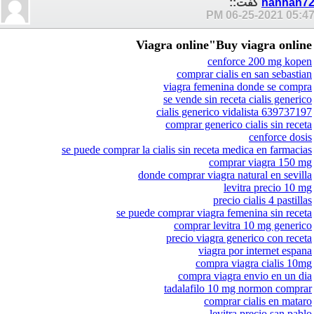
hannan7
گفت::
06-25-2021
05:47 P
Viagra online"Buy viagra online
cenforce 200 mg kopen
comprar cialis en san sebastian
viagra femenina donde se compra
se vende sin receta cialis generico
cialis generico vidalista 639737197
comprar generico cialis sin receta
cenforce dosis
se puede comprar la cialis sin receta medica en farmacias
comprar viagra 150 mg
donde comprar viagra natural en sevilla
levitra precio 10 mg
precio cialis 4 pastillas
se puede comprar viagra femenina sin receta
comprar levitra 10 mg generico
precio viagra generico con receta
viagra por internet espana
compra viagra cialis 10mg
compra viagra envio en un dia
tadalafilo 10 mg normon comprar
comprar cialis en mataro
levitra precio san pablo