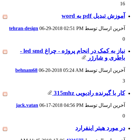
16
آموزش تبدیل pdf به word
آخرین ارسال توسط
02:51 PM
06-29-2018
tehran-design
0
نیاز به کمک در انجام پروژه - چراغ led smd -
باطری و شارژر
آخرین ارسال توسط
05:24 AM
06-20-2018
behnam68
3
کار با گیرنده رادیویی 315mhz
آخرین ارسال توسط
04:56 PM
06-17-2018
jack.vatan
0
در مورد هیتر اینفرارد