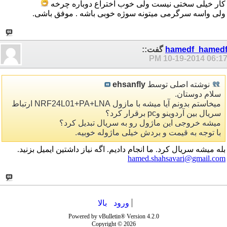
کار خیلی سختی نیست ولی خوب اختراع دوباره چرخه
ولی واسه سرگرمی میتونه سوژه خوبی باشه . موفق باشی.
hamedf_hamed
گفت::
10-19-2014
06:17 P
نوشته اصلی توسط
ehsanfly
سلام دوستان.
میخاستم بدونم آیا میشه با مازول NRF24L01+PA+LNA ارتباط
سریال بین آردوینو وpc برقرار کرد؟
میشه خروجی این ماژول رو به سریال تبدیل کرد؟
با توجه به قیمت و بردش خیلی ماژوله خوبیه.
بله میشه سریال کرد. ما انجام دادیم. اگه نیاز داشتین ایمیل بزنید.
hamed.shahsavari@gmail.com
ورود
بالا
Powered by vBulletin® Version 4.2.0
Copyright © 2026