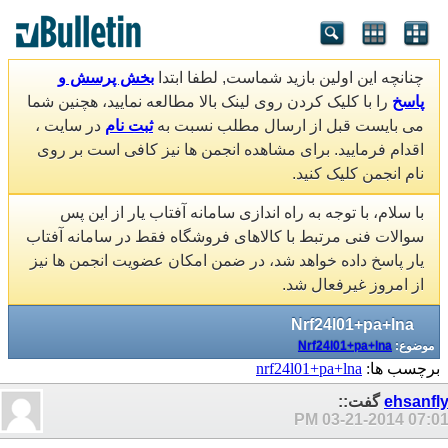
چنانچه این اولین بازید شماست, لطفا ابتدا
بخش پرسش و
پاسخ
را با کلیک کردن روی لینک بالا مطالعه نمایید، هچنین شما
می بایست قبل از ارسال مطلب نسبت به
ثبت نام
در سایت ،
اقدام فرمایید. برای مشاهده انجمن ها نیز کافی است بر روی
نام انجمن کلیک کنید.
با سلام، با توجه به راه اندازی سامانه آفتاب یار از این پس
سوالات فنی مرتبط با کالاهای فروشگاه فقط در سامانه آفتاب
یار پاسخ داده خواهد شد، در ضمن امکان عضویت انجمن ها نیز
از امروز غیرفعال شد.
Nrf24l01+pa+lna
موضوع:
Nrf24l01+pa+lna
برچسب ها:
nrf24l01+pa+lna
ehsanfl
گفت::
03-21-2014
07:01 P