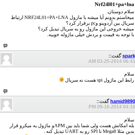
Nrf24l01+pa+lna
سلام دوستان.
میخاستم بدونم آیا میشه با مازول NRF24L01+PA+LNA ارتباط
سریال بین آردوینو وpc برقرار کرد؟
میشه خروجی این ماژول رو به سریال تبدیل کرد؟
با توجه به قیمت و بردش خیلی ماژوله خوبیه.
spar
گفت::
03-25-2014
06:41 A
سلام
رابط این ماژول spi هست نه سریال
hamid989
گفت::
09-16-2014
04:16 P
سلام
بله امکانش هست ولی شما باید بین APMو ماژول یه میکرو قرار
بدین مثلا Mega8 تا SPI رو به UART تبدیل کنه .