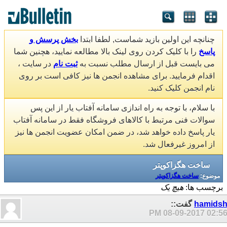
چنانچه این اولین بازید شماست, لطفا ابتدا
بخش پرسش و
پاسخ
را با کلیک کردن روی لینک بالا مطالعه نمایید، هچنین شما
می بایست قبل از ارسال مطلب نسبت به
ثبت نام
در سایت ،
اقدام فرمایید. برای مشاهده انجمن ها نیز کافی است بر روی
نام انجمن کلیک کنید.
با سلام، با توجه به راه اندازی سامانه آفتاب یار از این پس
سوالات فنی مرتبط با کالاهای فروشگاه فقط در سامانه آفتاب
یار پاسخ داده خواهد شد، در ضمن امکان عضویت انجمن ها نیز
از امروز غیرفعال شد.
ساخت هگزاکوپتر
موضوع:
ساخت هگزاکوپتر
برچسب ها:
هیچ یک
hamids
گفت::
08-09-2017
02:56 P