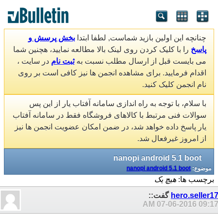
چنانچه این اولین بازید شماست, لطفا ابتدا
بخش پرسش و
پاسخ
را با کلیک کردن روی لینک بالا مطالعه نمایید، هچنین شما
می بایست قبل از ارسال مطلب نسبت به
ثبت نام
در سایت ،
اقدام فرمایید. برای مشاهده انجمن ها نیز کافی است بر روی
نام انجمن کلیک کنید.
با سلام، با توجه به راه اندازی سامانه آفتاب یار از این پس
سوالات فنی مرتبط با کالاهای فروشگاه فقط در سامانه آفتاب
یار پاسخ داده خواهد شد، در ضمن امکان عضویت انجمن ها نیز
از امروز غیرفعال شد.
nanopi android 5.1 boot
موضوع:
nanopi android 5.1 boot
برچسب ها:
هیچ یک
hero.seller1
گفت::
07-06-2016
09:17 A