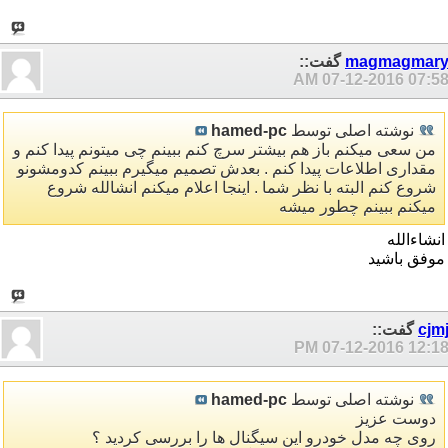
magmagmar
گفت::
07-12-2016
07:58 A
نوشته اصلی توسط
hamed-pc
من سعی میکنم باز هم بیشتر سرچ کنم ببینم چی میتونم پیدا کنم و
مقداری اطلاعات پیدا کنم . بعدش تصمیم میگیرم ببینم کدومشونو
شروع کنم البته با نظر شما . اینجا اعلام میکنم انشالله شروع
میکنم ببینم چطور میشه
انشاءالله
موفق باشید
cjm
گفت::
07-12-2016
12:18 P
نوشته اصلی توسط
hamed-pc
دوست عزیز
روی چه مدل خودرو این سیگنال ها را بررسی کردید ؟