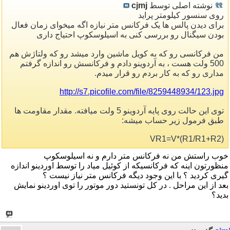
نوشته اصلی توسط
cjmj
روی سنسور کیلومتر پراید
برای دیدن پالس ها یک فرکانس متر نیازه اگه میخوای زمان فعال
بودن سیگنال رو بررسی کنی به اسیلوسکوپ احتیاج داری
من فرکانسی رو که به کویل ماشین وارد میشد رو که ولتاژش هم
500 ولت هست ، به آردوینو دادم و فرکانسش رو اندازه گرفتم
مداری رو که به کار بردم رو قرار میدم.
http://s7.picofile.com/file/8259448934/123.jpg
توی این حالت روی پایه آردوینو 5 ولت میافته. مقدار مقاومت ها
طبق فرمول زیر حساب میشه:
VR1=V*(R1/R1+R2)
خوب راستش من نه فرکانس متر دارم و نه اسیلوسکوپ
منظورتون اینه که فرکانسیکه از کوئیل میاد را توسط اوردینو اندازه
گیری کردید ؟ با این وجود دیگه فرکانس متر نیاز نیست ؟
بعد از این مراحل . در کل تونستید دور موتور را توی اوردینو نمایش
بدید؟