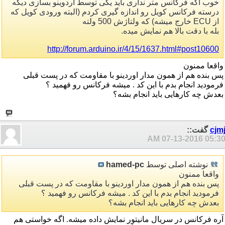
خوب اگه فرکانس متر نداری باید یکی توسط آردوینو بسازی دیگه
درسته فرکانس کویل رو اندازه گیری کردم (البته ورودی کویل که
از ECU خارج میشه) که ولتاژش 500 ولته
بله با دقت بالا هم نمایش میده.
http://forum.arduino.ir/4/15/1637.html#post10600
واقعا ممنون
پس بنده هم از همون مدار اوردینو با مقاومت که در پست قبلی
فرمودید انجام بدم با این کد . میشه فرکانس رو فهمید ؟
بعدش چه کارهایی باید انجام بشه؟
cjm
گفت::
07-13-2016
05:30 A
نوشته اصلی توسط
hamed-pc
واقعا ممنون
پس بنده هم از همون مدار اوردینو با مقاومت که در پست قبلی
فرمودید انجام بدم با این کد . میشه فرکانس رو فهمید ؟
بعدش چه کارهایی باید انجام بشه؟
آره فرکانس در سریال مانیتور نمایش داده میشه. اگه خواستی هم