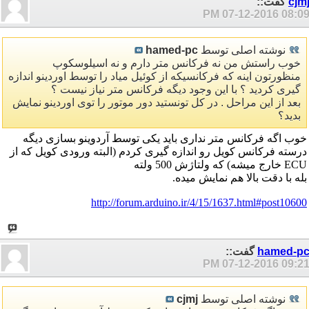
cjm
گفت::
07-12-2016
08:09 P
نوشته اصلی توسط
hamed-pc
خوب راستش من نه فرکانس متر دارم و نه اسیلوسکوپ
منظورتون اینه که فرکانسیکه از کوئیل میاد را توسط اوردینو اندازه
گیری کردید ؟ با این وجود دیگه فرکانس متر نیاز نیست ؟
بعد از این مراحل . در کل تونستید دور موتور را توی اوردینو نمایش
بدید؟
خوب اگه فرکانس متر نداری باید یکی توسط آردوینو بسازی دیگه
درسته فرکانس کویل رو اندازه گیری کردم (البته ورودی کویل که از
ECU خارج میشه) که ولتاژش 500 ولته
بله با دقت بالا هم نمایش میده.
http://forum.arduino.ir/4/15/1637.html#post10600
hamed-p
گفت::
07-12-2016
09:21 P
نوشته اصلی توسط
cjmj