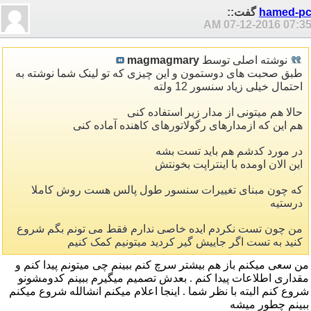
hamed-p
گفت::
07-12-2016
07:35 A
نوشته اصلی توسط
magmagmary
طبق صحبت های دوستمون و این چیزی که تو لینک شما نوشته به
احتمال خیلی زیاد سنسور 12 ولته
حالا هم میتونی از مدار زیر استفاده کنی
هم این که ازمدارهای رگولاتورهای کاهنده آماده کنی
در مورد کدشم هم باید تست بشه
این الان اومده با اینتراپت بخونتش
که چون مبنای تغییرات سنسور طول پالس هست روش کاملا
درستیه
من چون تست نکردم ایده خاصی ندارم فقط می تونم بگم شروع
کنید به تست اگر جاییش گیر کردید میتونیم کمک کنیم
من سعی میکنم باز هم بیشتر سرچ کنم ببینم چی میتونم پیدا کنم و
مقداری اطلاعات پیدا کنم . بعدش تصمیم میگیرم ببینم کدومشونو
شروع کنم البته با نظر شما . اینجا اعلام میکنم انشالله شروع میکنم
ببینم چطور میشه