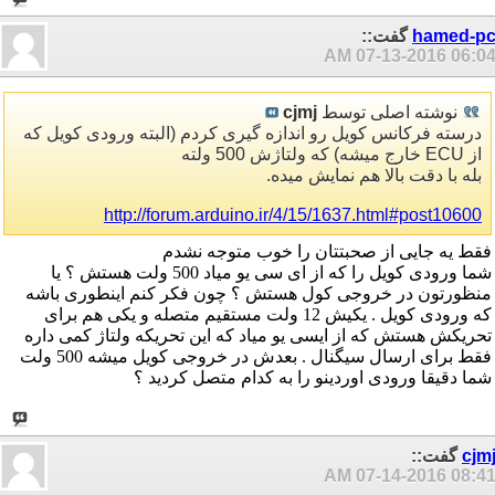
hamed-p
گفت::
07-13-2016
06:04 A
نوشته اصلی توسط
cjmj
درسته فرکانس کویل رو اندازه گیری کردم (البته ورودی کویل که
از ECU خارج میشه) که ولتاژش 500 ولته
بله با دقت بالا هم نمایش میده.
http://forum.arduino.ir/4/15/1637.html#post10600
فقط یه جایی از صحبتتان را خوب متوجه نشدم
شما ورودی کویل را که از ای سی یو میاد 500 ولت هستش ؟ یا
منظورتون در خروجی کول هستش ؟ چون فکر کنم اینطوری باشه
که ورودی کویل . یکیش 12 ولت مستقیم متصله و یکی هم برای
تحریکش هستش که از ایسی یو میاد که این تحریکه ولتاژ کمی داره
فقط برای ارسال سیگنال . بعدش در خروجی کویل میشه 500 ولت
شما دقیقا ورودی اوردینو را به کدام متصل کردید ؟
cjm
گفت::
07-14-2016
08:41 A