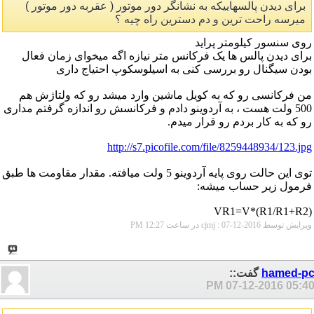
برای دیدن پالسهاییکه به نشانگر دور موتور ( عقربه دور موتور )
میرسه راحت ترین و دم دسترین راه چیه ؟
روی سنسور کیلومتر پراید
برای دیدن پالس ها یک فرکانس متر نیازه اگه میخوای زمان فعال
بودن سیگنال رو بررسی کنی به اسیلوسکوپ احتیاج داری
من فرکانسی رو که به کویل ماشین وارد میشد رو که ولتاژش هم
500 ولت هست ، به آردوینو دادم و فرکانسش رو اندازه گرفتم مداری
رو که به کار بردم رو قرار میدم.
http://s7.picofile.com/file/8259448934/123.jpg
توی این حالت روی پایه آردوینو 5 ولت میافته. مقدار مقاومت ها طبق
فرمول زیر حساب میشه:
VR1=V*(R1/R1+R2)
ویرایش توسط cjmj : 07-12-2016 در ساعت
12:27 PM
hamed-p
گفت::
07-12-2016
05:40 P