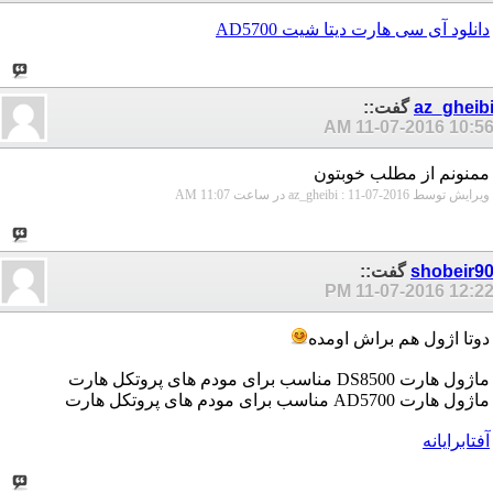
دانلود آی سی هارت دیتا شیت AD5700
az_gheib
گفت::
11-07-2016
10:56 A
ممنونم از مطلب خوبتون
ویرایش توسط az_gheibi : 11-07-2016 در ساعت
11:07 AM
shobeir9
گفت::
11-07-2016
12:22 P
دوتا اژول هم براش اومده
ماژول هارت DS8500 مناسب برای مودم های پروتکل هارت
ماژول هارت AD5700 مناسب برای مودم های پروتکل هارت
آفتابرایانه