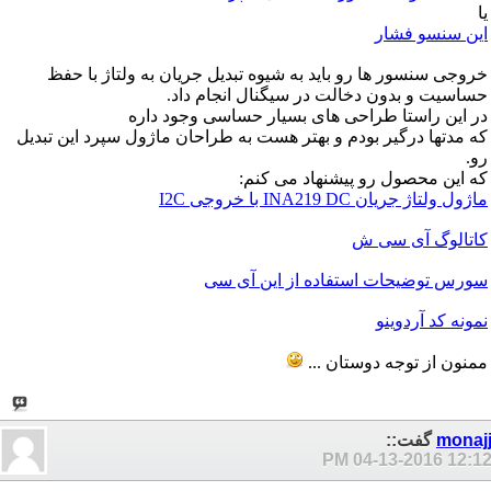
یا
این سنسو فشار
خروجی سنسور ها رو باید به شیوه تبدیل جریان به ولتاژ با حفظ
حساسیت و بدون دخالت در سیگنال انجام داد.
در این راستا طراحی های بسیار حساسی وجود داره
که مدتها درگیر بودم و بهتر هست به طراحان ماژول سپرد این تبدیل
رو.
که این محصول رو پیشنهاد می کنم:
ماژول ولتاژ جریان INA219 DC با خروجی I2C
کاتالوگ آی سی ش
سورس توضیحات استفاده از این آی سی
نمونه کد آردوینو
ممنون از توجه دوستان ...
monaj
گفت::
04-13-2016
12:12 P