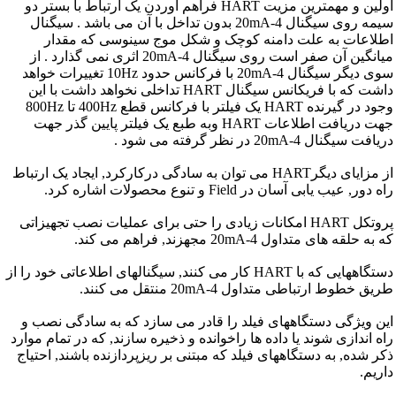
اولین و مهمترین مزیت HART فراهم آوردن یک ارتباط با بستر دو
سیمه روی سیگنال 4-20mA بدون تداخل با آن می باشد . سیگنال
اطلاعات به علت دامنه کوچک و شکل موج سینوسی که مقدار
میانگین آن صفر است روی سیگنال 4-20mA اثری نمی گذارد . از
سوی دیگر سیگنال 4-20mA با فرکانس حدود 10Hz تغییرات خواهد
داشت که با فریکانس سیگنال HART تداخلی نخواهد داشت با این
وجود در گیرنده HART یک فیلتر با فرکانس قطع 400Hz تا 800Hz
جهت دریافت اطلاعات HART وبه طبع یک فیلتر پایین گذر جهت
دریافت سیگنال 4-20mA در نظر گرفته می شود .
از مزایای دیگرHART می توان به سادگی درکارکرد, ایجاد یک ارتباط
راه دور, عیب یابی آسان در Field و تنوع محصولات اشاره کرد.
پروتکل HART امکانات زیادی را حتی برای عملیات نصب تجهیزاتی
که به حلقه های متداول 4-20mA مجهزند, فراهم می کند.
دستگاههایی که با HART کار می کنند, سیگنالهای اطلاعاتی خود را از
طریق خطوط ارتباطی متداول 4-20mA منتقل می کنند.
این ویژگی دستگاههای فیلد را قادر می سازد که به سادگی نصب و
راه اندازی شوند یا داده ها راخوانده و ذخیره سازند, که در تمام موارد
ذکر شده, به دستگاههای فیلد که مبتنی بر ریزپردازنده باشند, احتیاج
داریم.