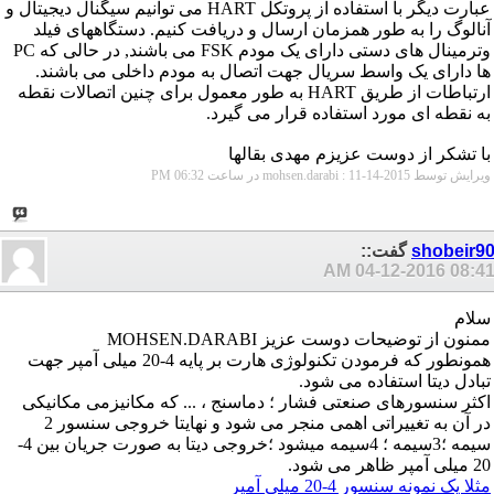
عبارت دیگر با استفاده از پروتکل HART می توانیم سیگنال دیجیتال و
آنالوگ را به طور همزمان ارسال و دریافت کنیم. دستگاههای فیلد
وترمینال های دستی دارای یک مودم FSK می باشند, در حالی که PC
ها دارای یک واسط سریال جهت اتصال به مودم داخلی می باشند.
ارتباطات از طریق HART به طور معمول برای چنین اتصالات نقطه
به نقطه ای مورد استفاده قرار می گیرد.
با تشکر از دوست عزیزم مهدی بقالها
ویرایش توسط mohsen.darabi : 11-14-2015 در ساعت
06:32 PM
shobeir9
گفت::
04-12-2016
08:41 A
سلام
ممنون از توضیحات دوست عزیز MOHSEN.DARABI
همونطور که فرمودن تکنولوژی هارت بر پایه 4-20 میلی آمپر جهت
تبادل دیتا استفاده می شود.
اکثر سنسورهای صنعتی فشار ؛ دماسنج ، ... که مکانیزمی مکانیکی
در آن به تغییراتی اهمی منجر می شود و نهایتا خروجی سنسور 2
سیمه ؛3سیمه ؛ 4سیمه میشود ؛خروجی دیتا به صورت جریان بین 4-
20 میلی آمپر ظاهر می شود.
مثلا یک نمونه سنسور 4-20 میلی آمپر