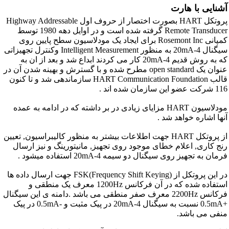
آشنایی با هارت
پروتکل HART بصورت اختصار از حروف اول Highway Addressable
Remote Transducer گرفته شده است و در اوایل دهه 1980 توسط
کمپانی Rosemont Inc برای ایجاد یک مودلاسیون سطح پایین روی
سیگنال 4-20mA به منظور Intelligent Measurement وکنترل تجهیزاتی
که به روش قدیم 4-20mA کار می کردند ابداع شد و بعد از ان به
عنوان یک open standard مطرح شده و با گسترش و بهینه شدن آن در
قالب HART Communication Foundation سازماندهی شد و تا کنون
116 شرکت عضو این سازمان شده اند .
مودلاسیون HART مزایای زیادی در بر داشته که در ادامه به عمده
آنها اشاره خواهد شد .
از پروتکل HART جهت اطلاعات بیشتر به منظور کالیبراسیون, تعیین
رنج کاری, اعلام خطای موجود روی تجهیز, مانیتورینگ و نیز ارسال
فرمان به تجهیز روی سیگنال دو سیمه 4-20mA استفاده میشود .
در این پروتکل از FSK(Frequency Shift Keying) جهت ارسال داده ها
استفاده شده که در آن فرکانس 1200Hz معرف یک منطقی و
فرکانس 2200Hz معرف صفر منطقی می باشد .دامنه ی این سیگنال
+0.5mA نسبت به سیگنال 4-20mA در پیک مثبت و -0.5mA در پیک
منفی می باشد.