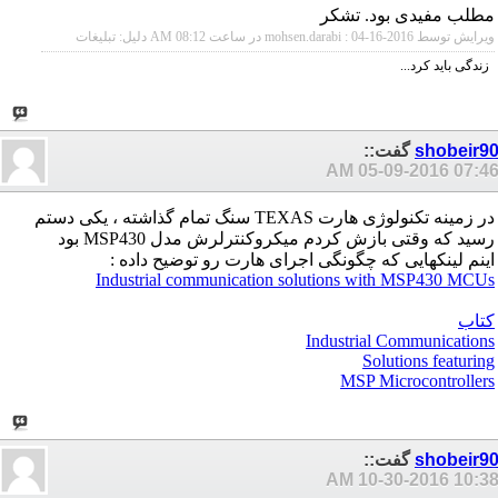
مطلب مفیدی بود. تشکر
ویرایش توسط mohsen.darabi : 04-16-2016 در ساعت
08:12 AM
دلیل:
تبلیغات
زندگی باید کرد...
shobeir9
گفت::
05-09-2016
07:46 A
در زمینه تکنولوژی هارت TEXAS سنگ تمام گذاشته ، یکی دستم
رسید که وقتی بازش کردم میکروکنترلرش مدل MSP430 بود
اینم لینکهایی که چگونگی اجرای هارت رو توضیح داده :
Industrial communication solutions with MSP430 MCUs
کتاب
Industrial Communications
Solutions featuring
MSP Microcontrollers
shobeir9
گفت::
10-30-2016
10:38 A