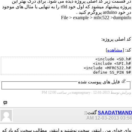
در قسمت زیر کد اصلی پروژه دیده می شود. برای درک بهتر این
پروژه پیشنهاد میشود که اول خود rfid را به تنهایی با مثال های موجود
در خود arduino پروگرم کنید .
File > example > mfrc522 >dumpinfo
کد اصلی پروژه:
} // End PICC_GetUID()
کد: [
مشاهده
]
فایل های پیوست شده
ویرایش توسط magmagmary : 12-01-2013 در ساعت
12:00 PM
SAADATMAN
گفت::
12-03-2013
03:56 A
واي خداي من . اينقدر سخت نوشتيد و اينقدر مطالب سخت كه ياد كه