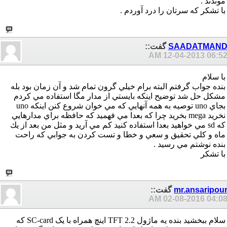
موندند .
با تشكر كه سرتان را درد آوردم .
SAADATMAN
گفت::
12-04-2013
06:52 A
با سلام
بنده جواب گرفتم البته برام خيلي گرون تمام شد و آن زمان بود بله
مشكل حل شد توضيح اينكه بايستي از مدار مگا استفاده مي كردم
}
بجاي uno توصيه به همه آنهايي كه مي خوان شروع كنن اينكه uno
نخريد mega بخريد چرا كه بعدا مي فهميد كه حافظه براي مدارهايي
كه sd مي خواهيد بعدا استفاده كنيد كم مي آريد و مثل من بعد از يك
ماه و كلي تحقيق و سعي و خطا و تست كردن به جوابي كه راحت
بنده نوشتم مي رسيد .
با تشكر
mr.ansaripou
گفت::
02-08-2016
04:08 A
سلام ببخشید بنده یه ماژول TFT 2.2 اینچ همراه با یک SC-card که