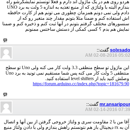
هردو روی هم در یک ماژول اند دارم و فعلا تونستم نمایشگرشو راه
بندازم البته با ولتاژی که از منبع تغذیه به اندازه 5 ولت به برد UNO
دادم ولی نمی دونم همزمان چطوری می تونم هم از کارت حافظه
اش استفاده کنم و ضمنا مثلا بتونم مقدار چند متغیر رو که از
سنسورهای مختلف گرفتم بتونم در آنها ثبت کنم و ذخیره کنم و ضمنا
نمایش هم بدم ؟ کسی کمکی از دستش ساختس ممنونم
solxsad
گفت::
02-08-2016
05:02 A
این ماژول تو سطح منطقی 3.3 ولت کار می کنه ولی Uno تو سطح
منتطقی 5 ولت کار می کنه پس شما مستقیم نمی تونید به برد Uno
وصلش کنید باید از level shifters استفاده کنید.
https://forum.arduino.cc/index.php?topic=181679.90
mr.ansaripou
گفت::
02-14-2016
07:39 A
آقا من با 2 مقاومت سری و ولتاژ خروجی گرفتن از بین آنها و اتصال
آن به rx دیجیتال باز هم نتونستم راهش بندازم ولی با دادن ولتاژ منبع