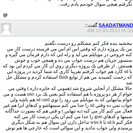
نگرفتم هيچي سوال خودمم يادم رفت .
SAADATMAN
گفت::
12-03-2013
05:31 A
ببخشيد بنده فكر كنم مشكلم رو درست نگفتم
من يك پروژه دارم كه وقتي اس ام اس مي فرسته درست كار مي
كنه خروجي در موبايلم مي آيد و رله ايي كه دارم فرمان مي گيره و
سنسور جريان هم درست جواب مي ده و همچي خوب و خوش
هستش . از طرفي يك پروژه ديگري روي آن كار مي كردم اين بود كه
با sd كارد هم جواب گرفتم تقريبا كاري كه شما كرديد در پروژه ايي
كه زحمت كشيديد من هم از توابع flush استفاده كردم و مشكل حل
شد
حالا مشكل از آنجايي شروع شد (هموني كه جايزه داره ) وقتي مي
خوام از هر دو پروژه با هم استفاده كنم يعني يك برد uno هست و مي
خوام پيامهايي كه به موبايلم مي رود را توي sd card هم باشه ولي
جواب نمي ده وقتي sd را جدا مي كنم سيمهاشو و كدهاي آنرا هم غير
فعال مي كنم كار مي كنه (به تنهايي ) و قتي هم كه بصورت جداگانه
سيمها و كدهاي gsm را جدا مي كنم آن يكي درست كار مي كنه
فكر كنم sd.h با wire.h تداخل دارن اين سوال هم به شكل ديگري
پرسيدم ولي جواب نداديد و اين سوالي است كه خارجي ها هم توش