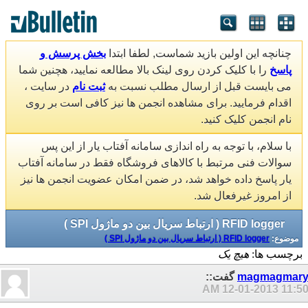
چنانچه این اولین بازید شماست, لطفا ابتدا
بخش پرسش و
پاسخ
را با کلیک کردن روی لینک بالا مطالعه نمایید، هچنین شما
می بایست قبل از ارسال مطلب نسبت به
ثبت نام
در سایت ،
اقدام فرمایید. برای مشاهده انجمن ها نیز کافی است بر روی
نام انجمن کلیک کنید.
با سلام، با توجه به راه اندازی سامانه آفتاب یار از این پس
سوالات فنی مرتبط با کالاهای فروشگاه فقط در سامانه آفتاب
یار پاسخ داده خواهد شد، در ضمن امکان عضویت انجمن ها نیز
از امروز غیرفعال شد.
RFID logger ( ارتباط سریال بین دو ماژول SPI )
موضوع:
RFID logger ( ارتباط سریال بین دو ماژول SPI )
برچسب ها:
هیچ یک
magmagmar
گفت::
12-01-2013
11:50 A