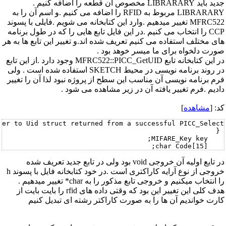
جدید باید LIBRARARY مخصوص آن قطعه را اضافه کنیم .
LIBRARARY مربوط به RFID را اضافه می کنیم .و اسم آن را به
MFRC522 تغییر میدهیم .وارد این کتابخانه می شویم .فایلی با پسوند
CCP را انتخاب می کنیم .در این فایل تابع هایی را که در طول برنامه
های مختلف استفاده می کنیم تعریف شده اند.و تغییر این تابع ها به هر
صورت دلخواه برای ما میسر خوهد بود .
در این کتابخانه تابع MFRC522::PICC_GetUID وجود دارد .از این تابع
در روند برنامه نویسی در محیط SKETCH استفاده شده است . ولی
فرم برنامه نویسی آن مناسب این سطح از پروژه نبود لذا آن را تغییر
دادیم .فرم تغییر یافته آن در زیر مشاهده می شود .
کد: [
مشاهده
]
در تایع اولیه آن خروجی void بود ولی در تابع جدید تعریف شده
خروجی از نوع آرایه کاراکتری است .در خود کتابخانه فایل با پسوند h
را انتخاب میکنیم و خروجی تابع مذکور را به char* تغییر میدهیم .
هدف کلی این تغییر این بود که وقتی داده های rfid را بایت بایت از
کارت خواندیم آن ها را به صورت کاراکتر رشته ای تبدیل کنیم