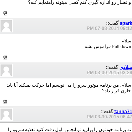
و فشار رو اندازه گیری کنم کسی میتونه راهنمایم کنه؟
spar
گفت::
07-08-2014
09:12 P
سلام
Pull down فراموش نشه
یلادی
گفت::
03-30-2015
03:29 P
سلام. من برنامه موتور سرو را می نویسم اما حرکت نمیکند آیا باید
خازن قرار داد؟
tanha7
گفت::
03-30-2015
06:47 P
نه برنامه خودتون را بزارید تو انجمن. اول دقت کنید تغذیه سروو را