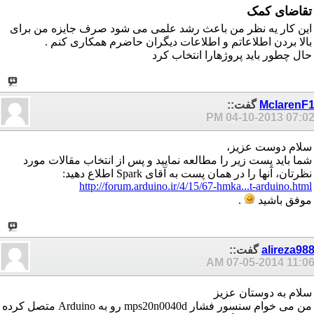
تقاضای کمک
این کار یه نظر من باعث رشد علمی می شود صرف جایزه من برای
بالا بردن اطلاعاتم و اطلاعات دیگران حاضرم همکاری کنم .
حال چطور باید پروژهارا انتخاب کرد
MclarenF
گفت::
04-10-2013
07:02 P
سلام دوست عزیز،
شما باید پست زیر را مطالعه نمایید و پس از انتخاب مقالات مورد
نظرتان، آنها را در همان پست به آقای Spark اطلاع دهید:
http://forum.arduino.ir/4/15/67-hmka...t-arduino.html
موفق باشید
.
alireza98
گفت::
07-05-2014
11:06 A
سلام به دوستان عزیز
من می خوام سنسور فشار mps20n0040d رو به Arduino متصل کرده