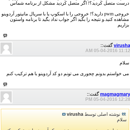
درست متصل کردید؟! اگر متصل کردید مشکل از برنامه شماس
خروجی pwm دارید؟! خروجی را با اسکوپ یا با سریال مانیتور آردوینو
مشاهده کنید.و نتیجه را بگید اگر جواب نداد بگید تا برنامه واستون
بزاریم
virush
گفت::
05-04-2016
11:12 A
سلام
می خواستم بدونم چجوری می تونم دو کد آردوینو با هم ترکیب کنم
magmagmar
گفت::
05-04-2016
12:28 P
نوشته اصلی توسط
virusha
سلام