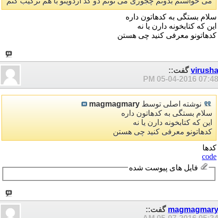
می خواستم بدونم چجوری می تونم دو کد آردوینو با هم ترکیب کنم
سلام بستگی به کدهاتون داره
این که کتابخونه دارن یا نه
کدهاتونو معرفی کنید چی هستن
virush
گفت::
05-04-2016
07:48 P
نوشته اصلی توسط
magmagmary
سلام بستگی به کدهاتون داره
این که کتابخونه دارن یا نه
کدهاتونو معرفی کنید چی هستن
کدها
code
فایل های پیوست شده
magmagmar
گفت::