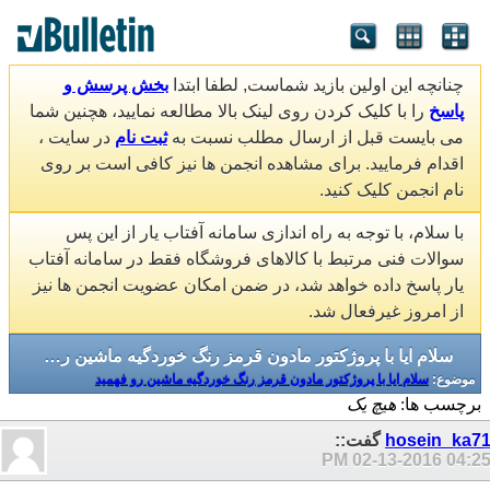
چنانچه این اولین بازید شماست, لطفا ابتدا
بخش پرسش و
پاسخ
را با کلیک کردن روی لینک بالا مطالعه نمایید، هچنین شما
می بایست قبل از ارسال مطلب نسبت به
ثبت نام
در سایت ،
اقدام فرمایید. برای مشاهده انجمن ها نیز کافی است بر روی
نام انجمن کلیک کنید.
با سلام، با توجه به راه اندازی سامانه آفتاب یار از این پس
سوالات فنی مرتبط با کالاهای فروشگاه فقط در سامانه آفتاب
یار پاسخ داده خواهد شد، در ضمن امکان عضویت انجمن ها نیز
از امروز غیرفعال شد.
سلام ایا با پروژکتور مادون قرمز رنگ خوردگیه ماشین رو فهمید
موضوع:
سلام ایا با پروژکتور مادون قرمز رنگ خوردگیه ماشین رو فهمید
برچسب ها:
هیچ یک
hosein_ka7
گفت::
02-13-2016
04:25 P