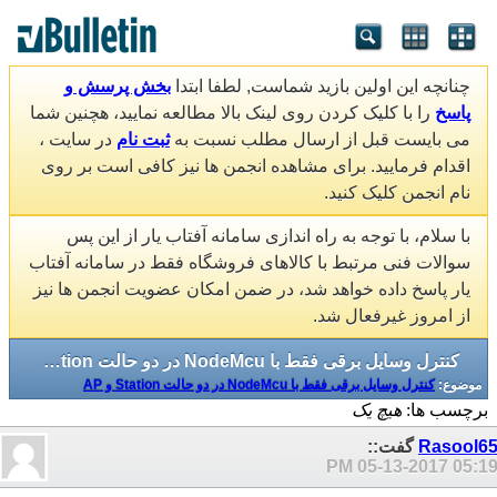
چنانچه این اولین بازید شماست, لطفا ابتدا
بخش پرسش و
پاسخ
را با کلیک کردن روی لینک بالا مطالعه نمایید، هچنین شما
می بایست قبل از ارسال مطلب نسبت به
ثبت نام
در سایت ،
اقدام فرمایید. برای مشاهده انجمن ها نیز کافی است بر روی
نام انجمن کلیک کنید.
با سلام، با توجه به راه اندازی سامانه آفتاب یار از این پس
سوالات فنی مرتبط با کالاهای فروشگاه فقط در سامانه آفتاب
یار پاسخ داده خواهد شد، در ضمن امکان عضویت انجمن ها نیز
از امروز غیرفعال شد.
کنترل وسایل برقی فقط با NodeMcu در دو حالت Station و AP
موضوع:
کنترل وسایل برقی فقط با NodeMcu در دو حالت Station و AP
برچسب ها:
هیچ یک
Rasool6
گفت::
05-13-2017
05:19 P