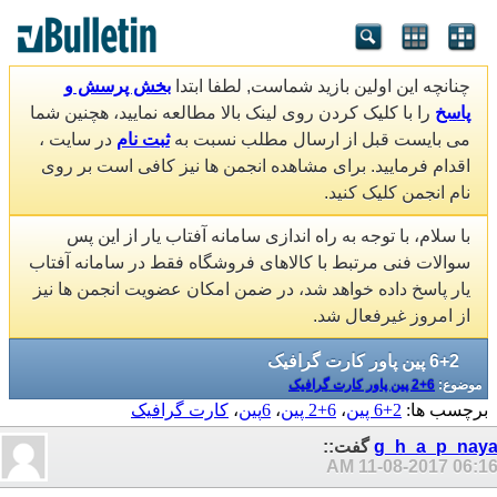
چنانچه این اولین بازید شماست, لطفا ابتدا
بخش پرسش و
پاسخ
را با کلیک کردن روی لینک بالا مطالعه نمایید، هچنین شما
می بایست قبل از ارسال مطلب نسبت به
ثبت نام
در سایت ،
اقدام فرمایید. برای مشاهده انجمن ها نیز کافی است بر روی
نام انجمن کلیک کنید.
با سلام، با توجه به راه اندازی سامانه آفتاب یار از این پس
سوالات فنی مرتبط با کالاهای فروشگاه فقط در سامانه آفتاب
یار پاسخ داده خواهد شد، در ضمن امکان عضویت انجمن ها نیز
از امروز غیرفعال شد.
6+2 پین پاور کارت گرافیک
موضوع:
6+2 پین پاور کارت گرافیک
برچسب ها:
2+6 پین
،
6+2 پین
،
6پین
،
کارت گرافیک
g_h_a_p_nay
گفت::
11-08-2017
06:16 A