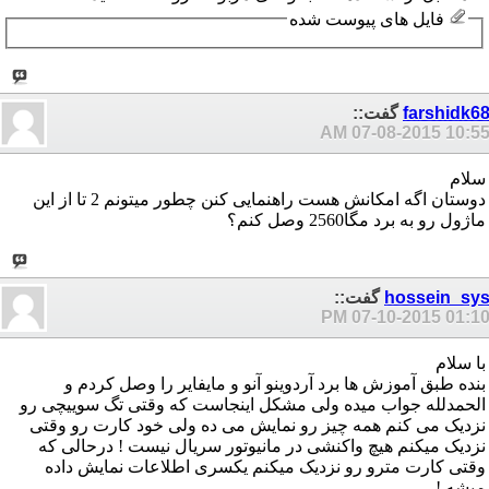
فایل های پیوست شده
farshidk6
گفت::
07-08-2015
10:55 A
سلام
دوستان اگه امکانش هست راهنمایی کنن چطور میتونم 2 تا از این
ماژول رو به برد مگا2560 وصل کنم؟
hossein_sy
گفت::
07-10-2015
01:10 P
با سلام
بنده طبق آموزش ها برد آردوینو آنو و مایفایر را وصل کردم و
الحمدلله جواب میده ولی مشکل اینجاست که وقتی تگ سوییچی رو
نزدیک می کنم همه چیز رو نمایش می ده ولی خود کارت رو وقتی
نزدیک میکنم هیچ واکنشی در مانیوتور سریال نیست ! درحالی که
وقتی کارت مترو رو نزدیک میکنم یکسری اطلاعات نمایش داده
میشه !