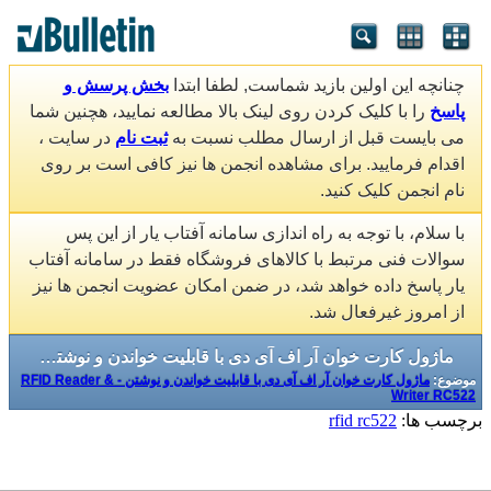
چنانچه این اولین بازید شماست, لطفا ابتدا
بخش پرسش و
پاسخ
را با کلیک کردن روی لینک بالا مطالعه نمایید، هچنین شما
می بایست قبل از ارسال مطلب نسبت به
ثبت نام
در سایت ،
اقدام فرمایید. برای مشاهده انجمن ها نیز کافی است بر روی
نام انجمن کلیک کنید.
با سلام، با توجه به راه اندازی سامانه آفتاب یار از این پس
سوالات فنی مرتبط با کالاهای فروشگاه فقط در سامانه آفتاب
یار پاسخ داده خواهد شد، در ضمن امکان عضویت انجمن ها نیز
از امروز غیرفعال شد.
ماژول کارت خوان آر اف آی دی با قابلیت خواندن و نوشتن - RFID Reader & Writer RC522
موضوع:
ماژول کارت خوان آر اف آی دی با قابلیت خواندن و نوشتن - RFID Reader &
Writer RC522
برچسب ها:
rfid rc522