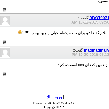
ممنون
RBOT007
گفت::
10-12-2015
09:56 A
سلام کد هاشو برای نانو میخوام خیلی واجببببببببب!!!!!!!
magmagmar
گفت::
10-20-2015
03:18 P
از همین کدهای uno استفاده کنید
ورود
بالا
}
Powered by vBulletin® Version 4.2.0
Copyright © 2026