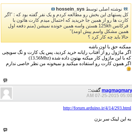
نوشته اصلی توسط
hossein_sys
کل پستهای این بخش رو مطالعه کردم و یک نفر گفته بود که : "اگر
کارت ها رو از همین جا خریدید که احتمال میدم کارت هاتون با
فرکانس 125kh هستن واسه همین خونده نمیشن (منم دفعه اول
همین مشکل واسم پیش اومد)"
حالا باید چه کار کرد ؟
ممکنه حق با اون باشه
اگر ماژول رو از آفتاب رایانه خرید کردید، پس یک کارت و تگ سویچی
که با این ماژول کار میکنه بهتون داده شده (13.56Mhz)
اگر همون کارت رو استفاده میکنید و نمیخونه من نظر خاصی ندارم
magmagmar
گفت::
07-25-2015
05:00 A
http://forum.arduino.ir/4/14/293.html
به این لینک سر بزن