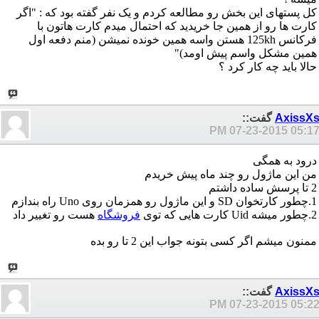
کل پستهای این بخش رو مطالعه کردم و یک نفر گفته بود که : "اگر
کارت ها رو از همین جا خریدید که احتمال میدم کارت هاتون با
فرکانس 125kh هستن واسه همین خونده نمیشن (منم دفعه اول
همین مشکل واسم پیش اومد)"
حالا باید چه کار کرد ؟
AxissX
گفت::
07-23-2015
05:17 P
درود به همگی
من این ماژول رو چند ماه پیش خریدم
2 تا پرسش ساده داشتم
1.چطور کارتخوان SD و این ماژول رو همزمان روی Uno راه بندازم
2.چطور میشه Uid کارت هایی که توی
فروشگاه
هست رو تغییر داد
ممنون میشم اگر کسی بتونه جواب این 2 تا رو بده
AxissX
گفت::
07-23-2015
05:22 P