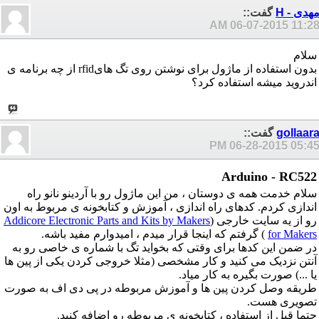
هدی - H
گفت::
06-07-2015
11:28 A
سلام
بدون استفاده از ماژول برای نوشتن روی تگ هایrfid از چه برنامه ی
اندروید میشه استفاده کرد؟
gollaar
گفت::
06-28-2015
05:45 P
Arduino - RC522
سلام خدمت همه ی دوستان ، من این ماژول رو با آردینو نانو راه
اندازی کردم. کدهای راه اندازی ، آموزش و کتابخونه ی مربوط به اون
رو از یه سایت خارجی (
Addicore Electronic Parts and Kits by Makers
for Makers
) گرفتم که اینجا قرار میدم ، امیدوارم مفید باشه.
در ضمن این کدها برای وقتی که بخواید تگ با شماره ی خاصی رو به
آنتن نزدیک می کنید و کار مشخصی (مثلا خروجی کردن یکی از پین ها
یا ...) صورت بگیره به کار میاد.
طریقه وصل کردن پین ها و آموزش مربوطه در پی دی اف به صورت
تصویری هست.
حتما قبل از استفاده ، کتابخونه ی مربوطه رو اضافه کنید.