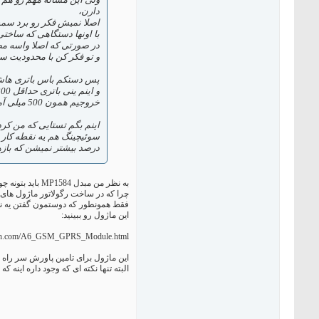
دارن،
اصلا نمیش فکر رو برد سمت باتری های 350 م
با اونها دستگاهی که ساخت
در صورتی که اصلا واسه مص
و تو فکر کن با محدودیت س
خروجیم همون 500 میلی آمپری که بردت میخواد. ودر نهایت میرسی به یه باتری 3200 میلی آمپرساعتی که فقط بتونه 4 ساعت بردت رو روشن نگه داره!)
درصد بیشتر نمیشن که بازه
به نظر من مبدل MP1584 باید بتونه چواب کارت رو بده
چرا که در ساخت رگولاتور ماژول های GSM که در پیک کاریشون همون حدود 2آمپر رو می کشن از این رگولاتور استفاده میشه 
فقط همونطور که دوستمون گفتن یه نکته
این ماژول رو ببینید:
neh.com/A6_GSM_GPRS_Module.html
این ماژول برای تامین پاورش سر راه ورودی از رگولا
البته تنها نکته ای که وجود داره این