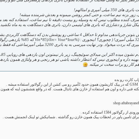
یلی آمپری و امثالهم!
ی، زور بزنه نیم ساعت، و حتی کمتر روشن میمونه و بعدش شرمنده میشه!
رف کننده مطلوب نیس که یه وسیله رو بیست دقیقه تا نیم ساعت، استفاده کنه بعد مجب
یکل شارژ و دشارژی که باتری های لیتیمی دارن، باتری های دستگاهت به یه ماه نکشید
م کار رو برات سخت تر میکنه.
.
 فنی داره و اون هم استفاده از خازن های تانتال هست. که در واقع نقششون اینه که همون پا
shop.aftabraya
تور 1584 استفاده کرده .
ه که برای تامین پاور در لحظات پیک همون خازن رو گذاشته . شماتیکش تو لینک انجمنش هست .