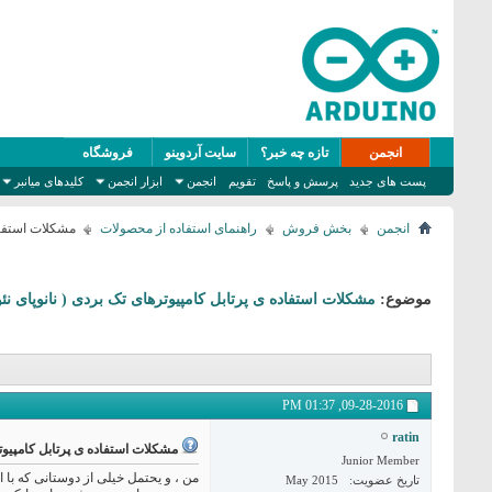
انجمن
تازه چه خبر؟
سایت آردوینو
فروشگاه
پست های جدید
پرسش و پاسخ
تقویم
انجمن
ابزار انجمن
کلیدهای میانبر
انجمن
بخش فروش
راهنمای استفاده از محصولات
مشکلات استفاده ی
موضوع:
مشکلات استفاده ی پرتابل کامپیوترهای تک بردی ( نانوپای نئو ، رسپ
01:37 PM
09-28-2016,
ratin
مشکلات استفاده ی پرتابل کامپیوترهای 
Junior Member
من ، و یحتمل خیلی از دوستانی که با 
تاریخ عضویت
May 2015