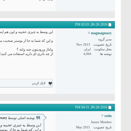
02:03 PM
09-28-2016,
این وسط یه چیزی عجیبه و اون هم اینه که mp1584 توانایی تحمل 3 آمپر رو 
magmagmary
مدیر گروه
و این که شما یه جا از بوستر صحبت می کن
تاریخ عضویت
Nov 2013
محل سکونت
ایران
ولتاژ ورودیتون چند ولته ؟
از چه باتری ای دارید استفاده می کنید؟
نوشته ها
4,064
لایک کردن
04:51 PM
09-28-2016,
ratin
نوشته اصلی توسط
mary
Junior Member
این وسط یه چیزی عجیبه و اون هم اینه که mp1584 توا
تاریخ عضویت
May 2015
و این که شما یه جا از بوستر