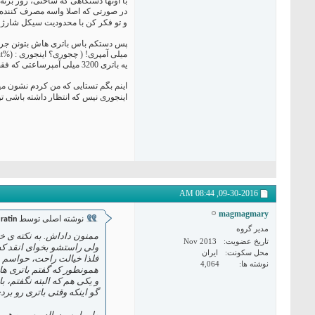
با اونها دستگاهی که ساختی، زور بز
در صورتی که اصلا واسه مصرف کننده م
و تو فکر کن با محدودیت سیکل شارژ و
یه باتری 3200 میلی آمپرساعتی که فقط بتونه 4 ساعت بردت رو روشن نگه داره!)
اینجوری نیس که انتظار داشته باشی تو هر رنجی و هر ول
08:44 AM
09-30-2016,
magmagmary
نوشته اصلی توسط
ratin
مدیر گروه
ممنون داداش. به نکته ی 
تاریخ عضویت
Nov 2013
ولی راستشو بخوای انقد که 
محل سکونت
ایران
فلذا خیالت راحت، حواسم ب
نوشته ها
4,064
همونطور که گفتم باتری های تست ام، یکی باتری 18650 با ظرفیت 2600 ب
و یکی هم که البته نگفتم، باتری تبلتی 5000 میلی آمپری بود که هردو عزیز نر
گو اینکه وقتی باتری رو بردی تو رنج بالاتر از 2000 دیگه اصلا د