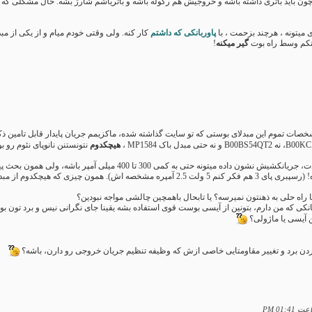
 چون باید باتری داشته باشه و خروجیش هم رگوله باشه و باتریاشم شارژ بشه. حال مشکلی که در
 میتونه ، هرچند بزحمت ، با
پاوربانکی که داشتم
کار کنه. ولی وقتی خودم میام و از یکی از م
ستکم وسط راه بوت
گیر میکنه
!
 تموم این مبدلای بوستی که تو سایت گذاشته شده، ماکزیمم جریان پایدار قابل تامین ذک
هیچکدوم
نتونستنن نانوپای نئوم رو 
درواقع نانوپای اگرچه در تستای درازمدت، جریانکشیش نشون داده م
 کنم 5 ولت 2.5 آمپره مشخصه اش). همون چیزی که هیچکدوم از مبدلایی که عرض شد توانایی تامینش رو ندارن!
راه حلی به ذهنتون نمیرسه؟ یا تابحال باهمچین چالشی مواجه نبودین؟
ربانکی که من دارم، بتونین از آیسی بوست قوی استفاده بشه یقینا جای نگرانی نیس و برد تون ب
 آیسی یا ماژولی؟
ردن برد و تغییر مقاومتایی خاصی ازش که وظیفه تنظیم جریان خروجی رو دارن، باشه؟
01:41 PM