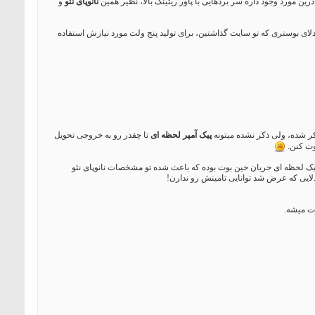
ین مورد وجود داره سر بردهایی با پاور ریتینگ بالا، نظیر همین
نانوپای نئو
و
بدلای بوستری که تو سایت گذاشتین، برای تولید پنج ولت مورد نیازش استفاده
ر شده، ولی ذکر نشده میتونه
پیک آمپر لحظه ای
تا چقدر رو به خروجی تحویل
بوت کنن.
یتونه حتی به کمی 300 تا 400 میلی آمپر باشه، ولی همون بحث پیک لحظه ای جریان حین بوت بوده که باعث شده تو مشخصات نانوپای نئو
وت میشه.