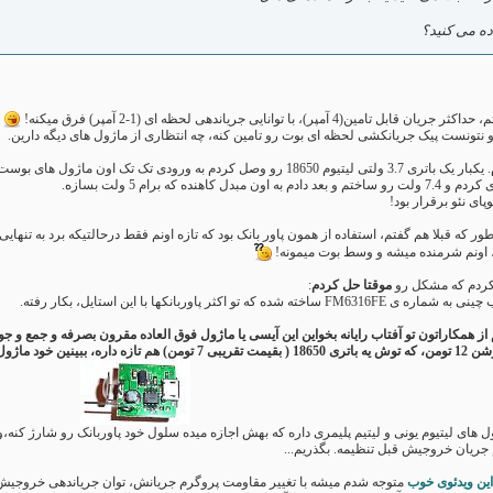
ده می کنید؟
)، با توانایی جریاندهی لحظه ای (1-2 آمپر) فرق میکنه!
تک اون ماژول های بوست که برام 5 ولت بسازه،
ه که برام 5 ولت بسازه.
ای نئو برقرار بود!
ور که قبلا هم گفتم، استفاده از همون پاور بانک بود که تازه اونم فقط درحالتیکه برد به تنهای
 اونم شرمنده میشه و وسط بوت میمونه!
ر کردم که مشکل رو
موقتا حل کردم
:
اکثر پاوربانکها با این استایل، بکار رفته.
ز همکاراتون تو آفتاب رایانه بخواین این آیسی یا ماژول فوق العاده مقرون بصرفه و جمع و ج
ه قیمتی گیر آورد!
جریان خروجیش قبل تنظیمه. بگذریم...
این ویدئوی خوب