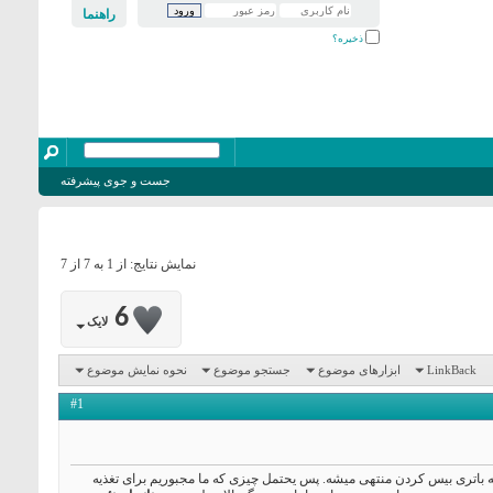
راهنما
ذخیره؟
جست و جوی پیشرفته
نمایش نتایج: از 1 به 7 از 7
6
لایک
LinkBack
ابزارهای موضوع
جستجو موضوع
نحوه نمایش موضوع
#1
ا به باتری بیس کردن منتهی میشه. پس یحتمل چیزی که ما مجبوریم برای تغذیه