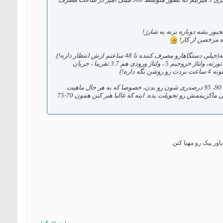
ور بشه دوباره بزنه به شارژ!
ه مرخصن از کار!
پس دستکم باس باتری هاش بتونن جریاندهی مداوم تا حداقل 4 ساعتی رو پوشش بدن که دستگاهت کاربردی بشه(خیلی دستگاهارو مصرف کننده تا 48 ساعتم ازش انتظار داره!).
و اینم ینی باتری حداقل 3200 میلی آمپری! ( چجوری؟ اینجوری : (%Iin= Vout*Iout/(Vin*85 که 85% بازدهی رگولاتورته، ولتاژ خروجیم 5 ، ولتاژ ورودی هم 3.7 تقریبا ، جریان
اینم بگم تستایی که من کردم نشون میده اکثر این مبدلای سوئیچینگ، زیر بار نیمتونن اون بازدهی های رویایی 85، 90، 95 درصدری شون رو بدن، خصوصا که به هر حال ماهیت
سوئیچینگ هم یه نقطه کار بهینه داره و اینجوری نیس که انتظار داشته باشی تو هر رنجی و هر ولتاژی همون بازدهی ماکزیممش رو تحویلت بده. اینه که غالبا هنر کنن همون 70-75
ور پیک رو مهیا کنن.