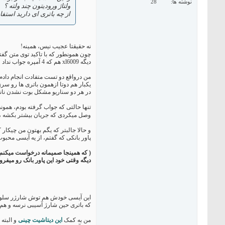
نوشته ها
28
ولتاژ ورودیتون چند ولته ؟
از چه باتری ای دارید استفا
نه حقیقتا عجیب نیس، همینه!
چون همونطور که با تاکید توی متن گفتم، حداکثر جریان قابل تامین(4 آمپر
دیگه xl6009 هم که 4 آمپره جواب نداد و نتونست پیک جریانکشی لحظه ای بوت رو تامین کنه، چه انتظاری از ماژول های دیگه دارین.
من درواقع دو تست متفادت انجام دادم. یکبار یک باتری 3.7 ولتی لیتیوم 18650 رو وصل کردم به ورودی تک 
یکبار هم دوتا ازهمون باتری ها رو سری کردم و 7.4 ولت رو ساختم و بعد دادم به اون مبدل کاهند
در هر دو سناریو مشکل بوت نشدن نانوپ
تنها حالتی که جواب گرفته بودم، همونط
وصل میکردی که جریان بیشتر بکشه ،
و حالا جالبتر که یگم بهتون من چیکا
پاور بانکی که گفتم، از یه آیسی محبوب چینی به شماره ی FM6316FE ساخته شده که تو 
( که همینجا صمیمانه درخواست میکنم ا
دیگه وقتی خود این پاور بانک رو میفروشن 12 تومن، که توش یه باتری 18650 ( بقیمت تقریبی 7 تومن) هم تازه داره، ببینین خود ماژول رو میشه به چ
که باتری حین شارژ آسیبی نرسه و هم 
من به کمک
این دیتاشیت چینی
و البته