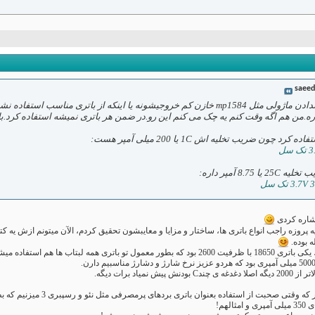
saee
یه اجتمال زیاد دلیل جواب ندادن ماژولی مثل mp1584 خازن کم خروجیشونه یا اینکه از
ره.من هم اگه وقت کنم یه چک می کنم این رو.در ضمن هر باتری نمیشه استفاده کرد.با
 چون ضریب تخلیه اش 1C یا 200 میلی آمپر هست:
8. آمپر داره:
اشاره کردی
ه پروزه راجب انواع باتری ها، ساختار و مزایا و معایبشون تحقیق کردم، الآن میتونم ازش یه ک
 بوده.
مه لبتاب ها هم استفاده میشه،
یاد برات دیگه.
ستفاده بعنوان باتری بردهای پرمصرفی مثل نئو و رسپبری 3 میزنیم که بطور متوسط 500 میلی آمپر در ساعت مصرف دارن،
لهم!