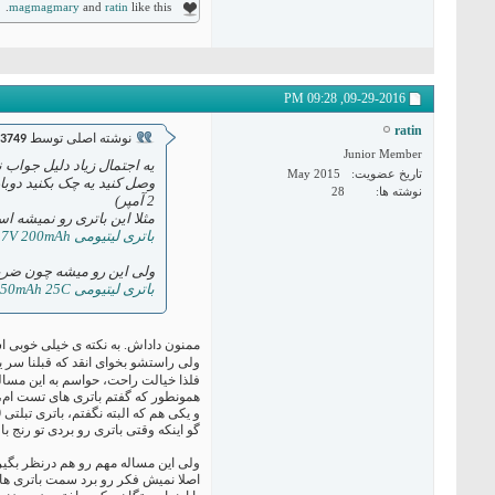
magmagmary
and
ratin
like this.
09:28 PM
09-29-2016,
ratin
نوشته اصلی توسط
d3749
Junior Member
تاریخ عضویت
May 2015
وصل کنید یه چک بکنید دوبا
نوشته ها
28
2 آمپر)
مثلا این باتری رو نمیشه استفاده کرد
باتری لیتیومی 3.7V 200mAh تک سل
ولی این رو میشه چون ضریب تخلیه 25C یا 75
باتری لیتیومی 3.7V 350mAh 25C تک سل
ممنون داداش. به نکته ی خیلی خوبی 
ولی راستشو بخوای انقد که قبلنا سر ی
فلذا خیالت راحت، حواسم به این مساله
همونطور که گفتم باتری های تست ام، یکی باتری 18650 با ظرفیت 2600 بود که بطور معمول تو باتری ه
و یکی هم که البته نگفتم، باتری تبلتی 5000 میلی آمپری بود که هردو عزیز نرخ شارژ و دشارژ مناسبیم دارن.
گو اینکه وقتی باتری رو بردی تو رنج بالاتر از 2000 دیگه اصلا دغدغه ی چندC بودنش پیش نم
ولی این مساله مهم رو هم درنظر بگیر که وقتی صحبت از ا
اصلا نمیش فکر رو برد سمت باتری های 350 میلی آمپری و امثا