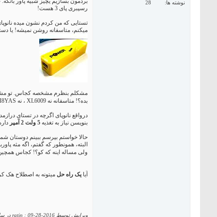
بردمون بسازیم یچیز شبیه پاور بانکه.
نوشته ها
28
رسپبری پای 3 هست!
تستایی که من کردم نشون میده نانوپای
میکنم، متاسفانه روشن نمیشه! یا د
مشکلم بنظرم مشخصه کجاس. تو مشخصات
بده؟! متاسفانه نه XL6009 ، نه B00KCI8YAS، نه B00BS54QT2 و نه حتی مبدل باک MP1584 ،
بنویسن نیاز به تغذیه
5 ولت 2 آمپر
داره! (رسپبری پای 3 هم فکر
حالا خواستم بپرسم ببینم دوستان شما 
البته، همونطور که گفتم، اگه مثه پاو
ولی مساله اینه که کو؟! کجاس همچین
آیا
یک راه حل
میتونه به اصطلاح هک ک
ویرایش توسط ratin : 09-28-2016 در ساعت