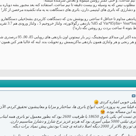
نه نیم ساعت، و حتی کمتر روشن میمونه و بعدش شرمنده میشه!
طلوب نیس که یه وسیله رو بیست دقیقه تا نیم ساعت، استفاده کنه بعد مجبور بشه دوباره بزن
 دشارژی که باتری های لیتیمی دارن، باتری های دستگاهت به یه ماه نکشیده مرخصن از کار!
اینم بگم تستایی که من کردم
تاژی همون بازدهی ماکزیممش رو تحویلت بده. اینه که غالبا هنر کنن همون 70-75 درصد بیشتر نمیشن که بازهم کار رو برات سخت تر میکنه.
خیلی خوبی اشاره کردی
قبلنا سر یه پروزه راجب انواع باتری ها، ساختار و مزایا و معایبشون تحقیق کردم، الآ
ه این مساله بوده.
ود که بطور معمول تو باتری همه لبتاب ها هم استفاده میشه،
خ شارژ و دشارژ مناسبیم دارن.
غدغه ی چندC بودنش پیش نمیاد برات دیگه.