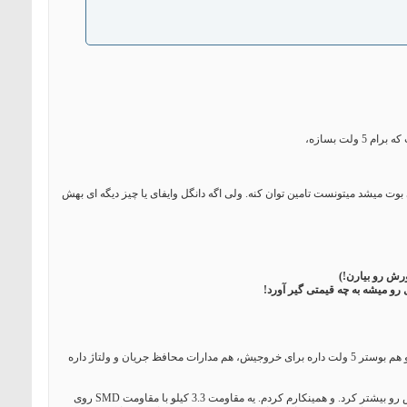
ی بوت میشد میتونست تامین توان کنه. ولی اگه دانگل وایفای یا چیز دیگه ای بهش
ورش رو بیارن!)
این آیسی خودش هم توش شارژر سلول های لیتیوم یونی و لیتیم پلیمری داره که بهش اجازه میده سلول خود پاوربانک رو شارژ کنه،و هم بوستر 5 ولت داره برای خروجیش، هم مدارات محافظ جریان و ولتاژ داره
متوجه شدم میشه با تغییر مقاومت پروگرم جریانش، توان جریاندهی خروجیش رو بیشتر کرد. و همینکارم کردم. یه مقاومت 3.3 کیلو با مقاومت SMD روی