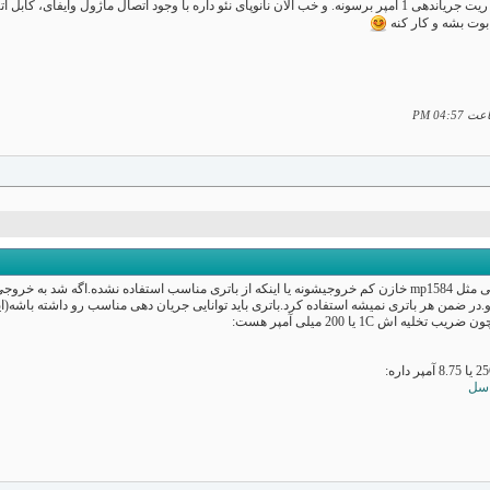
خود آیسی موازی کردم تا ماژول رو به ریت جریاندهی 1 آمپر برسونه. و خب الآن نانوپای نئو داره با 
 بوت بشه و کار کنه
04:57 PM
یه اجتمال زیاد دلیل جواب ندادن ماژولی مثل mp1584 خازن کم خروجیشونه یا اینکه از باتری مناسب استفاد
 ضمن هر باتری نمیشه استفاده کرد.باتری باید توانایی جریان دهی مناسب رو داشته باشه(اینجا حد
 اش 1C یا 200 میلی آمپر هست: