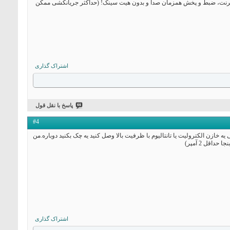
وجود اتصال ماژول وایفای، کابل اترنت، ضبط و پخش همزمان صدا و بدون هیت سینک! (حداکثر جریانکشی ممکن
اشتراک گذاری
پاسخ با نقل قول
#4
ه نشده.اگه شد به خروجی یه خازن الکترولیت یا تانتالیوم با ظرفیت بالا وصل کنید یه چک بکنید دوباره.من
اقل 2 آمپر)
اشتراک گذاری