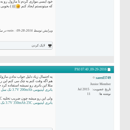
که میتونستم ایجاد کنم
))) ) بخوبی
ویرایش توسط ratin : 09-28-2016 در ساعت
لایک کردن
07:40 PM
09-29-2016,
saeed3749
هم اگه وقت کنم یه چک می کنم این رو.در
Junior Member
مثلا این باتری رو نمیشه استفاده کرد چون ضریب تخلیه
تاریخ عضویت
Jul 2015
باتری لیتیومی 3.7V 200mAh تک سل
نوشته ها
11
ولی این رو میشه چون ضریب تخلیه 25C یا 8.75 آمپر داره:
باتری لیتیومی 3.7V 350mAh 25C تک سل