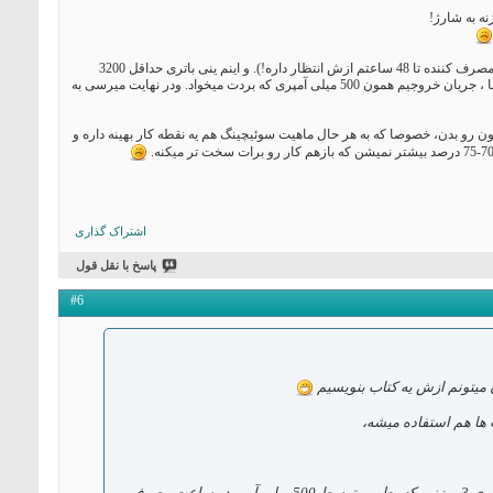
ه به شارژ!
پس دستکم باس باتری هاش بتونن جریاندهی مداوم تا حداقل 4 ساعتی رو پوشش بدن که دستگاهت کاربردی بشه(خیلی دستگاهارو مصرف کننده تا 48 ساعتم ازش انتظار داره!). و اینم ینی باتری حداقل 3200
میلی آمپری! ( چجوری؟ اینجوری : (%Iin= Vout*Iout/(Vin*85 که 85% بازدهی رگولاتورته، ولتاژ خروجیم 5 ، ولتاژ ورودی هم 3.7 تقریبا ، جریان خروجیم همون 500 میلی آمپری که بردت میخواد. ودر نهایت میرسی به
 نشون میده اکثر این مبدلای سوئیچینگ، زیر بار نیمتونن اون بازدهی های رویایی 85، 90، 95 درصدری شون رو بدن، خصوصا که به هر حال ماهیت سوئیچینگ هم یه نقطه کار بهینه داره و
اشتراک گذاری
پاسخ با نقل قول
#6
ن میتونم ازش یه کتاب بنویسیم
ولی این مساله مهم رو هم درنظر بگیر که وقتی صحبت از استفاده بعنوان باتری بردهای پرمصرفی مثل نئو و رسپبری 3 میزنیم که بطور متوسط 500 میلی آمپر در ساعت مصرف