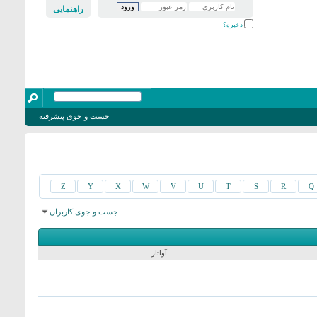
راهنمایی
ذخیره؟
جست و جوی پیشرفته
Z
Y
X
W
V
U
T
S
R
Q
جست و جوی کاربران
نمایش نتایج: از 4861 به 4890 از 15905
جست و جو در زمان
0.14
ثانیه صورت گرفت.
آواتار