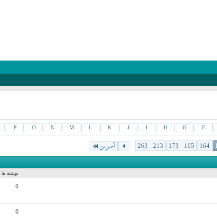
P
O
N
M
L
K
J
I
H
G
F
...
263
213
173
165
164
آخرین
نوشته ها
0
0