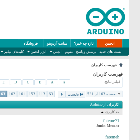
انجمن
تازه چه خبر؟
سایت آردوینو
فروشگاه
پست های جدید
پرسش و پاسخ
تقویم
انجمن
ابزار انجمن
کلیدهای میانبر
فهرست کاربران
فهرست کاربران
فیلتر نتایج
E
D
C
B
A
#
صفحه 163 از 531
...
63
113
153
161
162
163
نخست
کاربران از Arduino
نام کاربری
fateme71
Junior Member
fatemeh