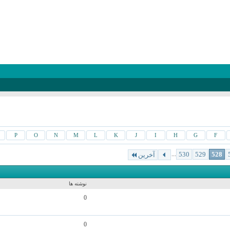
P
O
N
M
L
K
J
I
H
G
F
...
530
529
528
آخرین
نمایش
نوشته ها
0
0