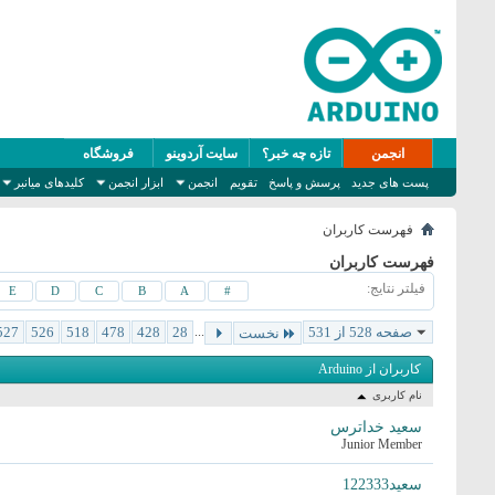
انجمن
تازه چه خبر؟
سایت آردوینو
فروشگاه
پست های جدید
پرسش و پاسخ
تقویم
انجمن
ابزار انجمن
کلیدهای میانبر
فهرست کاربران
فهرست کاربران
فیلتر نتایج
E
D
C
B
A
#
صفحه 528 از 531
...
28
428
478
518
526
527
نخست
کاربران از Arduino
نام کاربری
سعید خداترس
Junior Member
سعید122333