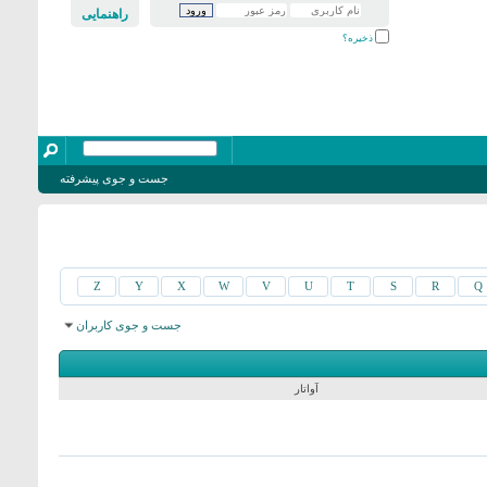
راهنمایی
ذخیره؟
جست و جوی پیشرفته
Z
Y
X
W
V
U
T
S
R
Q
جست و جوی کاربران
 نتایج: از 15811 به 15840 از 15905
جست و جو در زمان
0.22
ثانیه صورت گرفت.
آواتار