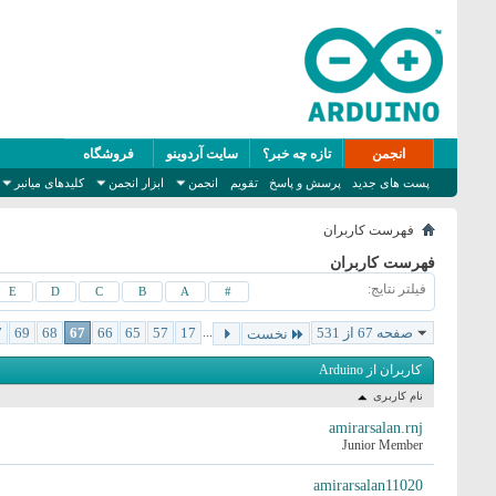
انجمن
تازه چه خبر؟
سایت آردوینو
فروشگاه
پست های جدید
پرسش و پاسخ
تقویم
انجمن
ابزار انجمن
کلیدهای میانبر
فهرست کاربران
فهرست کاربران
فیلتر نتایج
E
D
C
B
A
#
صفحه 67 از 531
...
17
57
65
66
67
68
69
7
نخست
کاربران از Arduino
نام کاربری
amirarsalan.rnj
Junior Member
amirarsalan11020