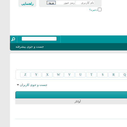
راهنمایی
ذخیره؟
جست و جوی پیشرفته
Z
Y
X
W
V
U
T
S
R
Q
جست و جوی کاربران
نمایش نتایج: از 1981 به 2010 از 15905
جست و جو در زمان
0.12
ثانیه صورت گرفت.
آواتار