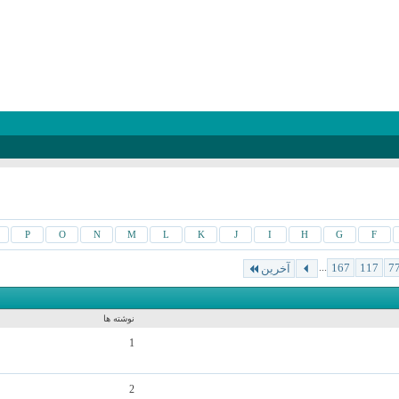
P
O
N
M
L
K
J
I
H
G
F
...
167
117
7
آخرین
نوشته ها
1
2