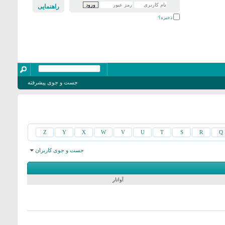
راهنمایی
ذخیره؟
جست و جوی پیشرفته
Z
Y
X
W
V
U
T
S
R
Q
جست و جوی کاربران
نمایش نتایج: از 2731 به 2760 از 15905
جست و جو در زمان
0.13
ثانیه صورت گرفت.
آواتار