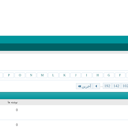
P
O
N
M
L
K
J
I
H
G
F
...
192
142
10
آخرین
نوشته ها
0
0