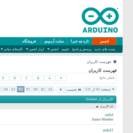
انجمن
تازه چه خبر؟
سایت آردوینو
فروشگاه
پست های جدید
پرسش و پاسخ
تقویم
انجمن
ابزار انجمن
کلیدهای میانبر
فهرست کاربران
فهرست کاربران
فیلتر نتایج
E
D
C
B
A
#
صفحه 92 از 531
...
42
82
90
91
92
93
94
2
نخست
کاربران از Arduino
نام کاربری
asdol
Junior Member
asdol1