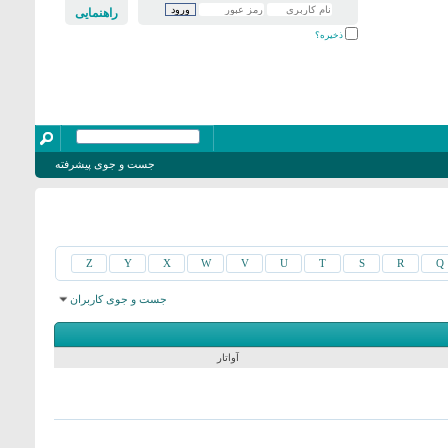
راهنمایی
ذخیره؟
جست و جوی پیشرفته
Z
Y
X
W
V
U
T
S
R
Q
جست و جوی کاربران
نمایش نتایج: از 2941 به 2970 از 3173
جست و جو در زمان
0.07
ثانیه صورت گرفت.
آواتار