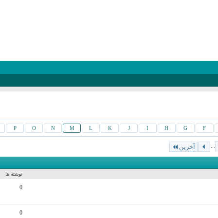
P
O
N
M
L
K
J
I
H
G
F
...
آخرین
نوشته ها
0
0