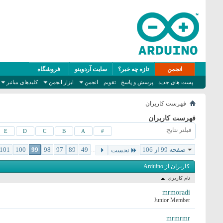
انجمن
تازه چه خبر؟
سایت آردوینو
فروشگاه
پست های جدید
پرسش و پاسخ
تقویم
انجمن
ابزار انجمن
کلیدهای میانبر
فهرست کاربران
فهرست کاربران
فیلتر نتایج
E
D
C
B
A
#
صفحه 99 از 106
...
49
89
97
98
99
100
101
نخست
کاربران از Arduino
نام کاربری
mrmoradi
Junior Member
mrmrmr