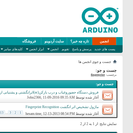
انجمن
تازه چه خبر؟
سایت آردوینو
فروشگاه
پست های جدید
پرسش و پاسخ
تقویم
انجمن
ابزار انجمن
کلیدهای میانبر
جست و جوی انجمن ها
جست و جو:
برچسب:
fingerprint
جست و جو
:
فروش دستگاه حضوروغیاب و درب بازکن(ac)اثرانگشتی و پشتیانی ازrfidو پسورد با باتری داخلی
آغاز شده توسط
, 11-09-2016 09:35 AM
John2366
ماژول تشخیص اثر انگشت Fingerprint Recognition
13
...
3
2
1
آغاز شده توسط
, 12-13-2013 08:54 PM
hesam.time
نمایش نتایج: از 1 به 2 از 2