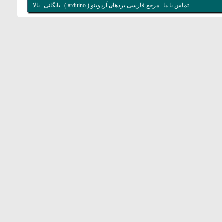
تماس با ما
مرجع فارسی بردهای آردوینو ( arduino )
بایگانی
بالا