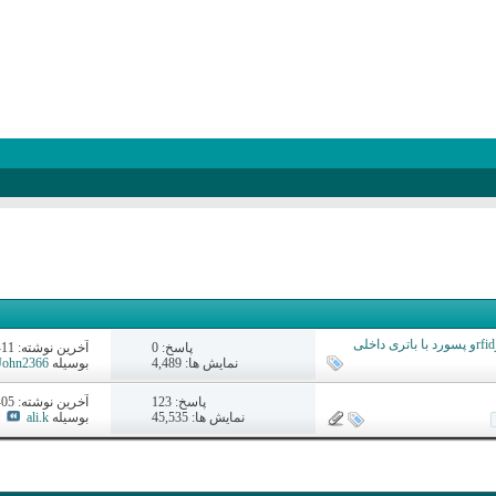
پاسخ:
0
آخرين نوشته: 11-09-2016
نمایش ها: 4,489
بوسیله
John2366
پاسخ:
123
آخرين نوشته: 05-20-2018
نمایش ها: 45,535
بوسیله
ali.k