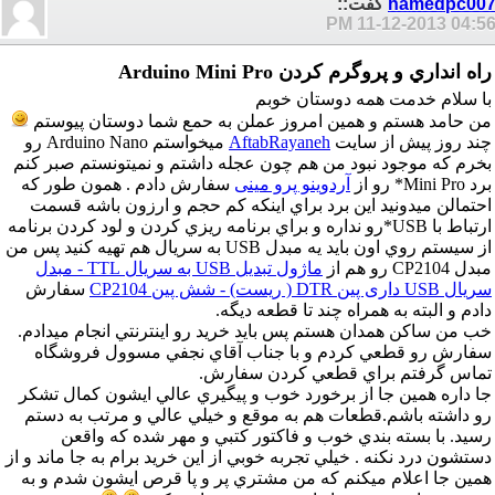
hamedpc00
گفت::
11-12-2013
04:56 P
راه انداري و پروگرم کردن Arduino Mini Pro
با سلام خدمت همه دوستان خوبم
من حامد هستم و همين امروز عملن به حمع شما دوستان پيوستم
چند روز پيش از سايت
AftabRayaneh
ميخواستم Arduino Nano رو
بخرم که موجود نبود من هم چون عجله داشتم و نميتونستم صبر کنم
برد Mini Pro* رو از
آردوینو پرو مینی
سفارش دادم . همون طور که
احتمالن ميدونيد اين برد براي اينکه کم حجم و ارزون باشه قسمت
ارتباط با USB*رو نداره و براي برنامه ريزي کردن و لود کردن برنامه
از سيستم روي اون بايد يه مبدل USB به سريال هم تهيه کنيد پس من
مبدل CP2104 رو هم از
ماژول تبدیل USB به سریال TTL - مبدل
سریال USB داری پین DTR ( ریست) - شش پین CP2104
سفارش
دادم و البته به همراه چند تا قطعه ديگه.
خب من ساکن همدان هستم پس بايد خريد رو اينترنتي انجام ميدادم.
سفارش رو قطعي کردم و با جناب آقاي نجفي مسوول فروشگاه
تماس گرفتم براي قطعي کردن سفارش.
جا داره همين جا از برخورد خوب و پيگيري عالي ايشون کمال تشکر
رو داشته باشم.قطعات هم به موقع و خيلي عالي و مرتب به دستم
رسيد. با بسته بندي خوب و فاکتور کتبي و مهر شده که واقعن
دستشون درد نکنه . خيلي تجربه خوبي از اين خريد برام به جا ماند و از
همين جا اعلام ميکنم که من مشتري پر و پا قرص ايشون شدم و به