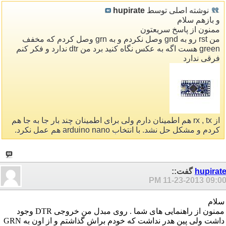
نوشته اصلی توسط
hupirate
و بازهم سلام
ممنون از پاسخ سریعتون
من rst رو به gnd وصل نکردم و به grn وصل کردم که مخفف
green هست اگه به عکس نگاه کنید برد من dtr ندارد و فکر کنم
فرقی ندارد
از rx , tx هم اطمینان دارم ولی برای اطمینان چند بار جا به جا هم
کردم و مشکل حل نشد. با انتخاب arduino nano هم عمل نکرد.
hupirat
گفت::
11-23-2013
09:00 P
سلام
ممنون از راهنمایی های شما . روی مبدل من خروجی DTR وجود
داشت ولی پین هدر نداشت که خودم براش گذاشتم و از اون به GRN