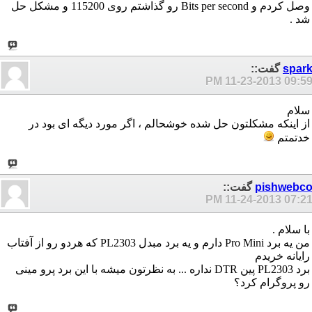
وصل کردم و Bits per second رو گذاشتم روی 115200 و مشکل حل
شد .
spar
گفت::
11-23-2013
09:59 P
سلام
از اینکه مشکلتون حل شده خوشحالم ، اگر مورد دیگه ای بود در
خدتمتم
pishwebc
گفت::
11-24-2013
07:21 P
با سلام .
من یه برد Pro Mini دارم و یه برد مبدل PL2303 که هردو رو از آفتاب
رایانه خریدم
برد PL2303 پین DTR نداره ... به نظرتون میشه با این برد پرو مینی
رو پروگرام کرد؟