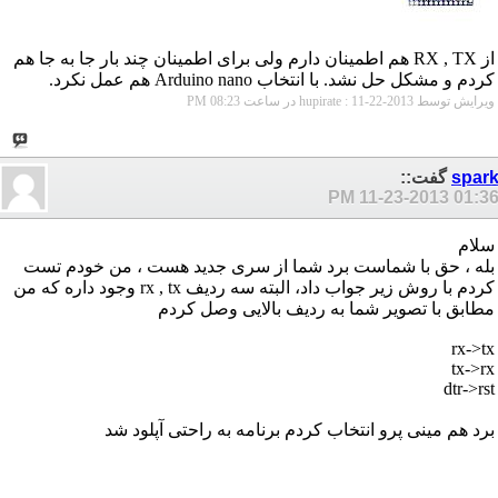
از RX , TX هم اطمینان دارم ولی برای اطمینان چند بار جا به جا هم
کردم و مشکل حل نشد. با انتخاب Arduino nano هم عمل نکرد.
ویرایش توسط hupirate : 11-22-2013 در ساعت
08:23 PM
spar
گفت::
11-23-2013
01:36 P
سلام
بله ، حق با شماست برد شما از سری جدید هست ، من خودم تست
کردم با روش زیر جواب داد، البته سه ردیف rx , tx وجود داره که من
مطابق با تصویر شما به ردیف بالایی وصل کردم
rx->tx
tx->rx
dtr->rst
برد هم مینی پرو انتخاب کردم برنامه به راحتی آپلود شد