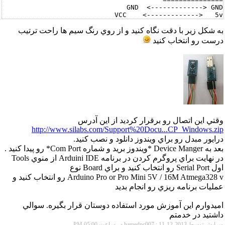
به شکل زير با دقت نگاه کنيد و از روي رنگ سيم ها راحت ترتيب
DTR   <-------------> DTR
درست رو انتخاب کنيد
وقتي اين اتصال رو برقرار کرديد از اين آدرس
http://www.silabs.com/Support%20Docu...CP_Windows.zip
درايور مبدل رو براي ويندوز دانلود و نصب کنيد.
بعد به Device Manger *ويندوز بريد و شماره Com Port* رو پيدا کنيد .
در نهايت براي پروگرم کردن در برنامه Arduini IDE از منوي Tools
اول Serial Port رو انتخاب کنيد و براي Board نوع
Arduino Pro or Pro Mini 5V / 16M Atmega328 v رو انتخاب کنيد و
عمليات برنامه ريزي رو انجام بديد
اميدوارم اين آموزش مورد استفاده دوستان قرار بگيره. سوالي
داشتيد در خدمتم
ویرایش توسط hamedpc007 : 11-12-2013 در ساعت
05:00 PM