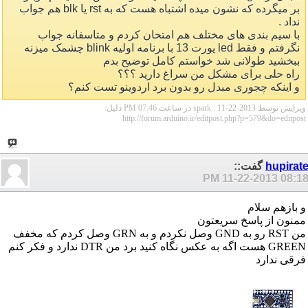
بر میگرده که نشون میده اشتباه هست که به rst یا blk هم جواب
نداد .
با سیم بندی های مختلف هم امتحان کردم و متاسفانه جواب
نگرفتم و فقط led پورت 13 با برنامه اولیه blink چشمک میزنه
ببخشید طولانی شد خواستم کامل توضیح بدم
راه حلی برای مشکل من سراغ دارید ؟؟؟
و اینکه چجوری مبدل رو بدون برد اردوینو تست کنم؟
ویرایش توسط spark : 11-22-2013 در ساعت
07:46 PM
دلیل:
http://forum.arduino.ir/editpost.php?p=579&do=editpost
hupirat
گفت::
11-22-2013
08:18 P
و بازهم سلام
ممنون از پاسخ سریعتون
من RST رو به GND وصل نکردم و به GRN وصل کردم که مخفف
GREEN هست اگه به عکس نگاه کنید برد من DTR ندارد و فکر کنم
فرقی ندارد