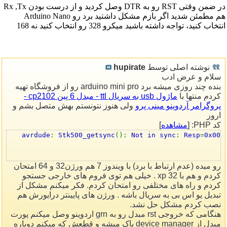
در ضمن وقتی RST رو به DTR وصل کردید و از درست بودن Rx ,Tx
هم مطمئن شدید اگر بازم مشکل داشتید برد رو Arduino Nano
انتخاب کنید، تواجه داشته باشید میکرو 328 رو انتخاب کنید نه 168
نوشته اصلی توسط
hupirate
سلام و عرض ادب
بنده چند روزی میشه برد arduino mini pro رو از فروشگاه تهیه
کردم منتها با
ماژول usb به سریال ttl - مبدل 6 پین cp2102 -
پروگرامر آردوینو مینی پرو
ولی هنوز نتونستم بهش متصل بشم و
ارور
کد PHP: [
مشاهده
]
avrdude
:
Stk500_getsync
():
Not in sync
:
Resp
=
0x00
رو میده (عدم ارتباط با برد) با ویندوز 7 هم ورژن32 و 64 امتحان
کردم و هم با xp 32 . خیلی هم توی فروم های خارجی جستجو
کردم و راه های مختلفی رو امتحان کردم. فکر میکنم مشکل از
تبدیل یو اس بی به سریال باشه . ورژن های پایینتر درایورش هم
نصب کردم مشکل حل نشد.
هنگامی که خروجی rst مبدل رو به grn اردوینو وصل میکنم پورت
مبدل از device manager پاک میشه و قطعش که میکنم دوباره