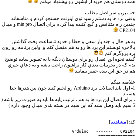
همه دوستان هم خريد از ايشون رو پيشنهاد ميکنم
خب بريم سر اصل مطلب.
وقتي برد ها به دستم رسيد توي اينرنت جستجو کردم و متاسفانه
چندين راه متناقض و گيچ کننده پيدا کردم براي اتصال min pro و مبدل
CP2104
به هر حال با چند بار سعي و خطا و حدود 4 ساعت وقت گذاشتن
بالاخره تونستم اين برد ها رو به هم متصل کنم و اولين برنامه رو روي
برد پروگرم کنم
گفتم نحوه اين اتصال رو براي دوستان ديگه با يه تصوير ساده توضيح
بدم که در تجربيات بعدي کار براشون راحت باشه و يه دعاي خيري
هم در حق اين بنده حقير بنمايند
خلاصه ميگم
1- اول بايد اتصالات برد Arduino رو لحيم کنيد چون پين هدرها جدا
هستند
، براي اتصال اين برد ها به هم ، ترتيب پايه ها بايد به صورت زير باشه (
5 سيم بايد وصل بشه که اين سيم در بسته بندي مبدل وجود داره )
کد: [
مشاهده
]