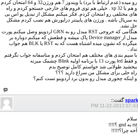
رو میده (عدم ارتباط با برد) با ویندوز 7 هم ورژن32 و 64 امتحان کردم
و هم با xp 32 . خیلی هم توی فروم های خارجی جستجو کردم و راه
های مختلفی رو امتحان کردم. فکر میکنم مشکل از تبدیل یو اس بی
به سریال باشه . ورژن های پایینتر درایورش هم نصب کردم مشکل
حل نشد.
هنگامی که خروجی RST مبدل رو به GRN اردوینو وصل میکنم پورت
مبدل از Device manager پاک میشه و قطعش که میکنم دوباره بر
میگرده که نشون میده اشتباه هست که به RST یا BLK هم جواب
نداد .
با سیم بندی های مختلف هم امتحان کردم و متاسفانه جواب نگرفتم
و فقط led پورت 13 با برنامه اولیه Blink چشمک میزنه
ببخشید طولانی شد خواستم کامل توضیح بدم
راه حلی برای مشکل من سراغ دارید ؟؟؟
و اینکه چجوری مبدل رو بدون برد اردوینو تست کنم؟
spar
گفت::
11-22-2013
07:43 P
سلام
rst به gnd ؟!!!!
آخه چرا؟!!!!!