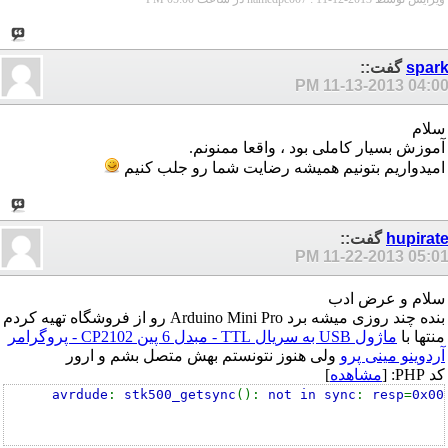
spar
گفت::
11-13-2013
04:00 P
سلام
آموزش بسیار کاملی بود ، واقعا ممنونم.
امیدواریم بتونیم همیشه رضایت شما رو جلب کنیم
hupirat
گفت::
11-22-2013
05:01 P
سلام و عرض ادب
بنده چند روزی میشه برد Arduino Mini Pro رو از فروشگاه تهیه کردم
منتها با
ماژول USB به سریال TTL - مبدل 6 پین CP2102 - پروگرامر
آردوینو مینی پرو
ولی هنوز نتونستم بهش متصل بشم و ارور
کد PHP: [
مشاهده
]
avrdude
:
stk500_getsync
():
not in sync
:
resp
=
0x00