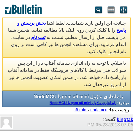
چنانچه این اولین بازید شماست, لطفا ابتدا
بخش پرسش و
پاسخ
را با کلیک کردن روی لینک بالا مطالعه نمایید، هچنین شما
می بایست قبل از ارسال مطلب نسبت به
ثبت نام
در سایت ،
اقدام فرمایید. برای مشاهده انجمن ها نیز کافی است بر روی
نام انجمن کلیک کنید.
با سلام، با توجه به راه اندازی سامانه آفتاب یار از این پس
سوالات فنی مرتبط با کالاهای فروشگاه فقط در سامانه آفتاب
یار پاسخ داده خواهد شد، در ضمن امکان عضویت انجمن ها نیز
از امروز غیرفعال شد.
راه اندازی ماژول gsm a6 mini با NodeMCU
موضوع:
راه اندازی ماژول gsm a6 mini با NodeMCU
برچسب ها:
nodemcu
،
a6 mini
kingta
گفت::
05-28-2018
07:05 P