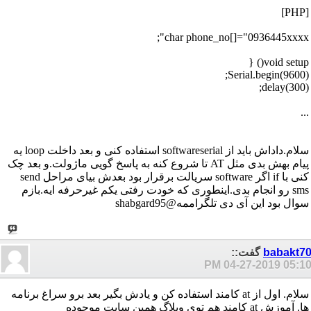
[PHP]
char phone_no[]="0936445xxxx";
void setup() {
Serial.begin(9600);
delay(300);
...
سلام.داداش باید از softwareserial استفاده کنی و بعد داخلت loop یه
پیام بهش بدی مثل AT تا شروع کنه به پاسخ گویی ماژولت.و بعد چک
کنی با if اگر software سریالت برقرار بود بعدش بیای مراحل send
sms رو انجام بدی.اینطوری که خودت رفتی یکم غیرحرفه ایه.بازم
سوال بود این آی دی تلگراممه@shabgard95
babakt7
گفت::
04-27-2019
05:10 P
سلام. اول از at کامند استفاده کن و یادش بگیر بعد برو سراغ برنامه
ها. آموزش at کامند هم توی وبلاگ همین سایت موجوده