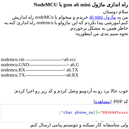
راه اندازی ماژول gsm a6 mini با NodeMCU
سلام دوستان
من یه
ماژول a6 mini
خریدم و میخوام با nodeMCu راه اندازیش
کنم.آموزشی پیدا نکردم که این ماژولو با nodemcu راه اندازی کنه.به
خاطر همین به مشکل برخوردم.
نحوه سیم بندی من اینطوریه:
nodemcu.vin ------------------------->a6.vcc
nodemcu.GND--------------------------> a6.G
nodemcu.RX--------------------------> a6.TX
nodemcu.TX--------------------------->a6.RX
خوب حالا برد رو به آردوینو وصل کردم و کد زیر رو اجرا کردم:
کد PHP: [
مشاهده
]
;
char phone_no
[]=
"0936445xxxx"
() {
void setup
ولی متاسفانه کار نمیکنه و نتونستم پیامی ارسال کنم.
Serial
.
begin
(
9600
);