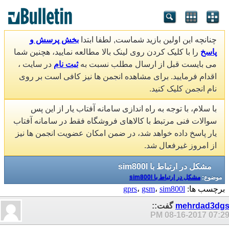
چنانچه این اولین بازید شماست, لطفا ابتدا
بخش پرسش و
پاسخ
را با کلیک کردن روی لینک بالا مطالعه نمایید، هچنین شما
می بایست قبل از ارسال مطلب نسبت به
ثبت نام
در سایت ،
اقدام فرمایید. برای مشاهده انجمن ها نیز کافی است بر روی
نام انجمن کلیک کنید.
با سلام، با توجه به راه اندازی سامانه آفتاب یار از این پس
سوالات فنی مرتبط با کالاهای فروشگاه فقط در سامانه آفتاب
یار پاسخ داده خواهد شد، در ضمن امکان عضویت انجمن ها نیز
از امروز غیرفعال شد.
مشکل در ارتباط با sim800l
موضوع:
مشکل در ارتباط با sim800l
برچسب ها:
sim800l
،
gsm
،
gprs
mehrdad3dg
گفت::
08-16-2017
07:29 P