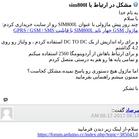
مشکل در ارتباط با sim800l
به نام خدا
با سلام
چند روز پیش ماژولی با عنوان SIM800L رو از سایت خریداری کردم:
ماژول GSM چهار باند SIM800L با قابلیت GPRS / GSM / SMS
و برای راه اندازیش از یک DC TO DC استفاده کردم ، و ولتاژ رو روی
4.2 گذاشتم
و برای ارتباط باهاش از آردوینومگا 2560 استفاده میکنم
و تمامی پایه ها رو هم به درستی متصل کردم
اما ماژول هیچ دستوری رو پاسخ نمیده،مشکل کجاست؟
ممنون میشم راهنمایی بفرمایید
با تشکر
رصاد
گفت::
08-17-2017
06:14 A
سلام-از لینک زیر دیدن فرمایید
https://forum.arduino.cc/index.php?topic=385043.0