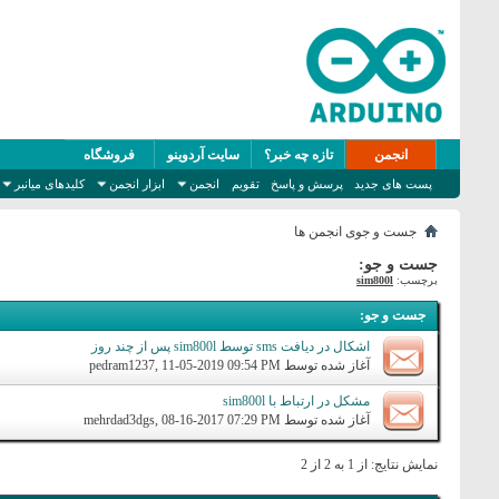
انجمن
تازه چه خبر؟
سایت آردوینو
فروشگاه
پست های جدید
پرسش و پاسخ
تقویم
انجمن
ابزار انجمن
کلیدهای میانبر
جست و جوی انجمن ها
جست و جو:
برچسب:
sim800l
جست و جو
:
اشکال در دیافت sms توسط sim800l پس از چند روز
آغاز شده توسط
, 11-05-2019 09:54 PM
pedram1237
مشکل در ارتباط با sim800l
آغاز شده توسط
, 08-16-2017 07:29 PM
mehrdad3dgs
نمایش نتایج: از 1 به 2 از 2