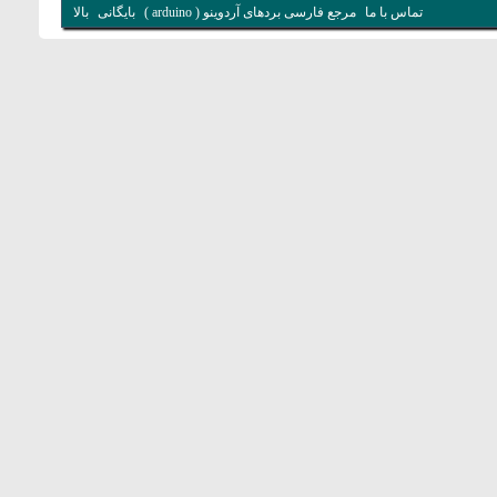
تماس با ما
مرجع فارسی بردهای آردوینو ( arduino )
بایگانی
بالا