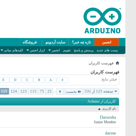
انجمن
تازه چه خبر؟
سایت آردوینو
فروشگاه
پست های جدید
پرسش و پاسخ
تقویم
انجمن
ابزار انجمن
کلیدهای میانبر
فهرست کاربران
فهرست کاربران
فیلتر نتایج
E
D
C
B
A
#
صفحه 125 از 531
...
25
75
115
123
124
125
نخست
کاربران از Arduino
نام کاربری
Daruosha
Junior Member
daruse