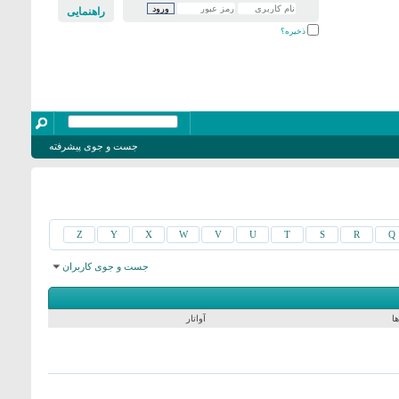
راهنمایی
ذخیره؟
جست و جوی پیشرفته
Z
Y
X
W
V
U
T
S
R
Q
جست و جوی کاربران
نمایش نتایج: از 3721 به 3750 از 15905
جست و جو در زمان
0.13
ثانیه صورت گرفت.
ا
آواتار