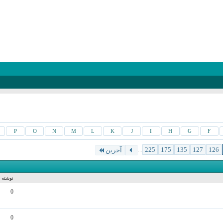
P
O
N
M
L
K
J
I
H
G
F
...
225
175
135
127
126
آخرین
نوشته ه
0
0