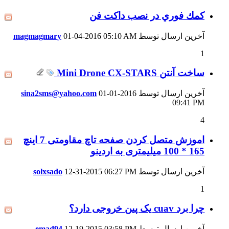
كمك فوري در نصب داكت فن
آخرین ارسال توسط
05:10 AM
01-04-2016
magmagmary
1
ساخت آنتن Mini Drone CX-STARS
آخرین ارسال توسط
01-01-2016
sina2sms@yahoo.com
09:41 PM
4
اموزش متصل کردن صفحه تاچ مقاومتی 7 اینچ
165 * 100 میلیمتری به اردینو
آخرین ارسال توسط
06:27 PM
12-31-2015
solxsado
1
چرا برد cuav یک پین خروجی دارد؟
آخرین ارسال توسط
03:58 PM
12-19-2015
emad94