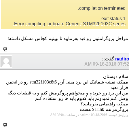
compilation terminated.
exit status 1
Error compiling for board Generic STM32F103C series.
مراحل پروگرامتون رو قید بفرمایید تا ببینیم کجاش مشکل داشته!
nadir
گفت::
09-18-2016
07:52 A
سلام دوستان
ممکنه نقشه شماتیک این برد مینی آرم stm32f103c8t6 رو در انجمن
قرار دهید.
من این برد رو خریدم و میخواهم پروگرمش کنم و به قطعات دیگه
وصل کنم نمیدونم باید کدوم پایه ها رو استفاده کنم
ممکنه راهنمایی بفرمایید؟
پروگرمر هم STlink هست
ویرایش توسط nadiro : 09-18-2016 در ساعت
08:04 AM