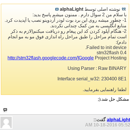
نوشته اصلی توسط
alphaLight
با سلام من 2 سوال دارم . ممنون میشم پاسخ بدید:
1- چطور میشه روی این برد بوت لودر آردوینو نصب یا آپدیدت کرد.
منابع انگلیسی به من کمک چندانی نکردند.
2- هنگام آپلود کردن کد این پیغام رو دریافت میکنم(لازم به ذکر
است تمام مراحل را طبق مراحل راه اندازی فوق مو به مو انجام
دادم):
Failed to init device.
stm32flash 0.4
http://stm32flash.googlecode.com/]Google
Project Hosting
Using Parser : Raw BINARY
Interface serial_w32: 230400 8E1
لطفا راهنمایی بفرمایید.
مشکل حل شد.(;
alphaLigh
گفت::
10-18-2016
05:52 A