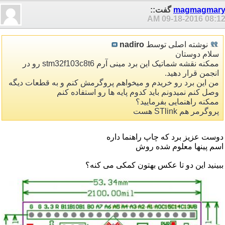
magmagmar
گفت::
09-18-2016
08:12 A
نوشته اصلی توسط
nadiro
سلام دوستان
ممکنه نقشه شماتیک این برد مینی آرم stm32f103c8t6 رو در
انجمن قرار دهید.
من این برد رو خریدم و میخواهم پروگرمش کنم و به قطعات دیگه
وصل کنم نمیدونم باید کدوم پایه ها رو استفاده کنم
ممکنه راهنمایی بفرمایید؟
پروگرمر هم STlink هست
دوست عزیز برد که چاپ راهنما داره
اسم پینها معلوم شده روش
ببینید این دو تا عکس بهتون کمکی می کنه؟