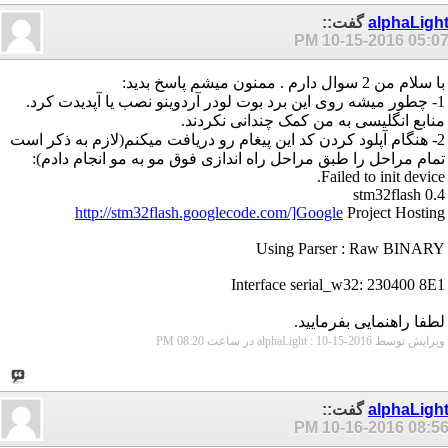
alphaLigh
گفت::
10-15-2016
05:07 P
با سلام من 2 سوال دارم . ممنون میشم پاسخ بدید:
1- چطور میشه روی این برد بوت لودر آردوینو نصب یا آپدیدت کرد.
منابع انگلیسی به من کمک چندانی نکردند.
2- هنگام آپلود کردن کد این پیغام رو دریافت میکنم(لازم به ذکر است
تمام مراحل را طبق مراحل راه اندازی فوق مو به مو انجام دادم):
Failed to init device.
stm32flash 0.4
http://stm32flash.googlecode.com/]Google
Project Hosting
Using Parser : Raw BINARY
Interface serial_w32: 230400 8E1
لطفا راهنمایی بفرمایید.
ویرایش توسط alphaLight : 10-15-2016 در ساعت
08:20 PM
alphaLigh
گفت::
10-16-2016
08:56 P