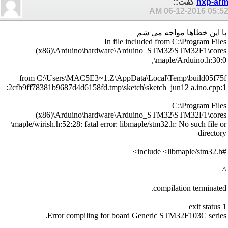
nxp-ar
گفت::
06-12-2016
05:52 A
با این خطاها مواجه می شم
In file included from C:\Program Files
(x86)\Arduino\hardware\Arduino_STM32\STM32F1\cores
\maple/Arduino.h:30:0,
from C:\Users\MAC5E3~1.Z\AppData\Local\Temp\build05f75f
2cfb9ff78381b9687d4d6158fd.tmp\sketch\sketch_jun12 a.ino.cpp:1:
C:\Program Files
(x86)\Arduino\hardware\Arduino_STM32\STM32F1\cores
\maple/wirish.h:52:28: fatal error: libmaple/stm32.h: No such file or
directory
#include <libmaple/stm32.h>
^
compilation terminated.
exit status 1
Error compiling for board Generic STM32F103C series.