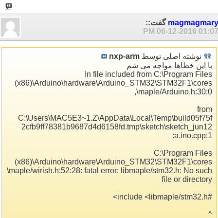
magmagmar
گفت::
06-12-2016
01:07 P
نوشته اصلی توسط
nxp-arm
با این خطاها مواجه می شم
In file included from C:\Program Files
(x86)\Arduino\hardware\Arduino_STM32\STM32F1\cores
\maple/Arduino.h:30:0,
from
C:\Users\MAC5E3~1.Z\AppData\Local\Temp\build05f75f
2cfb9ff78381b9687d4d6158fd.tmp\sketch\sketch_jun12
a.ino.cpp:1:
C:\Program Files
(x86)\Arduino\hardware\Arduino_STM32\STM32F1\cores
\maple/wirish.h:52:28: fatal error: libmaple/stm32.h: No such
file or directory
#include <libmaple/stm32.h>
^