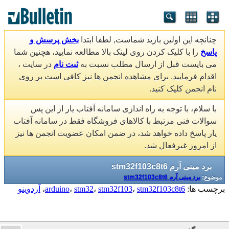
چنانچه این اولین بازید شماست, لطفا ابتدا
بخش پرسش و
پاسخ
را با کلیک کردن روی لینک بالا مطالعه نمایید، هچنین شما
می بایست قبل از ارسال مطلب نسبت به
ثبت نام
در سایت ،
اقدام فرمایید. برای مشاهده انجمن ها نیز کافی است بر روی
نام انجمن کلیک کنید.
با سلام، با توجه به راه اندازی سامانه آفتاب یار از این پس
سوالات فنی مرتبط با کالاهای فروشگاه فقط در سامانه آفتاب
یار پاسخ داده خواهد شد، در ضمن امکان عضویت انجمن ها نیز
از امروز غیرفعال شد.
برد مینی آرم stm32f103c8t6
موضوع:
برد مینی آرم stm32f103c8t6
برچسب ها:
stm32f103c8t6
،
stm32f103
،
stm32
،
arduino
،
آردوینو