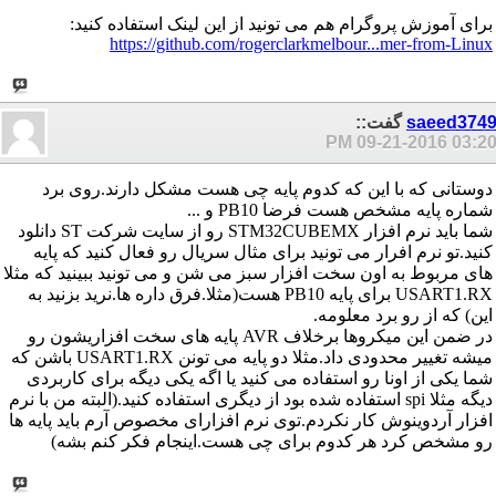
برای آموزش پروگرام هم می تونید از این لینک استفاده کنید:
https://github.com/rogerclarkmelbour...mer-from-Linux
saeed374
گفت::
09-21-2016
03:20 P
دوستانی که با این که کدوم پایه چی هست مشکل دارند.روی برد
شماره پایه مشخص هست فرضا PB10 و ...
شما باید نرم افزار STM32CUBEMX رو از سایت شرکت ST دانلود
کنید.تو نرم افرار می تونید برای مثال سریال رو فعال کنید که پایه
های مربوط به اون سخت افزار سبز می شن و می تونید ببینید که مثلا
USART1.RX برای پایه PB10 هست(مثلا.فرق داره ها.نرید بزنید به
این) که از رو برد معلومه.
در ضمن این میکروها برخلاف AVR پایه های سخت افزاریشون رو
میشه تغییر محدودی داد.مثلا دو پایه می تونن USART1.RX باشن که
شما یکی از اونا رو استفاده می کنید یا اگه یکی دیگه برای کاربردی
دیگه مثلا spi استفاده شده بود از دیگری استفاده کنید.(البته من با نرم
افزار آردوینوش کار نکردم.توی نرم افزارای مخصوص آرم باید پایه ها
رو مشخص کرد هر کدوم برای چی هست.اینجام فکر کنم بشه)