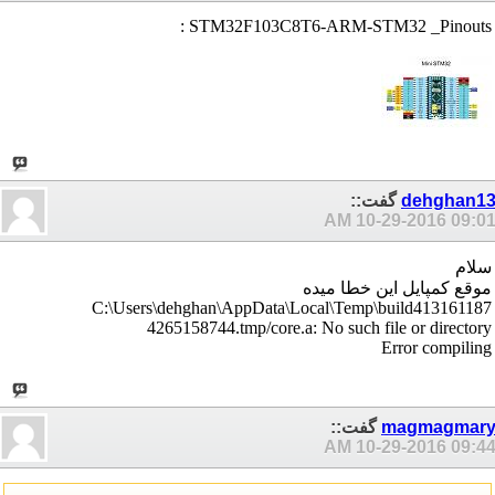
STM32F103C8T6-ARM-STM32 _Pinouts :
dehghan1
گفت::
10-29-2016
09:01 A
سلام
موقع کمپایل این خطا میده
C:\Users\dehghan\AppData\Local\Temp\build413161187
4265158744.tmp/core.a: No such file or directory
Error compiling
magmagmar
گفت::
10-29-2016
09:44 A