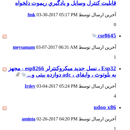
قابليت كنترل وسايل و يادگيري ريموت دلخواه
آخرین ارسال توسط
05:17 PM
03-30-2017
fmk
0
csr8645
آخرین ارسال توسط
06:31 AM
03-07-2017
meysamam
1
Esp32 ، نسل جدید میکروکنترلر esp8266 - مجهز
به بلوتوث ، وایفای ، adc دوازده بیتی و...
آخرین ارسال توسط
05:24 PM
03-04-2017
Irdev
4
udoo x86
آخرین ارسال توسط
04:20 PM
02-26-2017
aminta
1