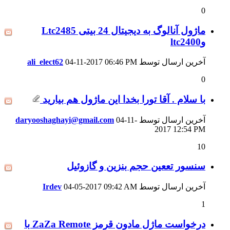
0
ماژول آنالوگ به دیجیتال 24 بیتی Ltc2485
وltc2400
آخرین ارسال توسط
06:46 PM
04-11-2017
ali_elect62
0
با سلام . آقا تورا بخدا این ماژول هم بیارید
آخرین ارسال توسط
04-11-
daryooshaghayi@gmail.com
2017
12:54 PM
10
سنسور تععین حجم بنزین و گازوئیل
آخرین ارسال توسط
09:42 AM
04-05-2017
Irdev
1
درخواست ماژل مادون قرمز ZaZa Remote با